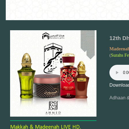
12th Dh
Madeenah
(
Surahs F
Download
Adhaan &
Makkah & Madeenah LIVE HD.