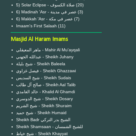
(20)
6) Madinah 'Asr - عصر في مدينة
(3)
6) Makkah 'Asr - عصر في مكة
(7)
Imaam's First Salaah
(11)
Masjid Al Haram Imams
ماهر المعيقلي - Mahir Al Mu'ayqali
عبدالله الجهني - Sheikh Juhany
شيخ بليلة - Sheikh Baleela
فيصل غزاوي - Sheikh Ghazzawi
شيخ السديس - Sheikh Sudais
صالح آل طالب - Sheikh Aal Talib
خالد الغامدي - Khalid Al Ghamdi
شيخ الدوسري - Sheikh Dosary
شيخ الشريم - Sheikh Shuraim
شيخ حميد - Sheikh Humaid
Sheikh Badr الشيخ بدر التركي
Sheikh Shamsaan - للشيخ الشمسان
شيخ خياط - Sheikh Khayyat