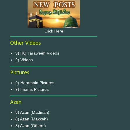
Click Here
Other Videos
9) HQ Taraweeh Videos
9) Videos
Pictures
9) Haramain Pictures
9) Imams Pictures
Azan
8) Azan (Madinah)
8) Azan (Makkah)
8) Azan (Others)