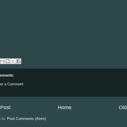
mments:
st a Comment
Post
Home
Old
e to:
Post Comments (Atom)