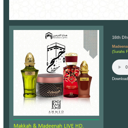
16th Dh
Madeenah
(Surahs 
Download
Makkah & Madeenah LIVE HD.