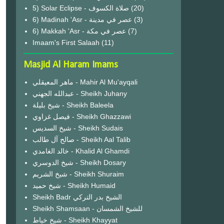
(20)
6) Madinah 'Asr - عصر في مدينة
(3)
6) Makkah 'Asr - عصر في مكة
(7)
Imaam's First Salaah
(11)
Masjid Al Haram Imams
ماهر المعيقلي - Mahir Al Mu'ayqali
عبدالله الجهني - Sheikh Juhany
شيخ بليلة - Sheikh Baleela
فيصل غزاوي - Sheikh Ghazzawi
شيخ السديس - Sheikh Sudais
صالح آل طالب - Sheikh Aal Talib
خالد الغامدي - Khalid Al Ghamdi
شيخ الدوسري - Sheikh Dosary
شيخ الشريم - Sheikh Shuraim
شيخ حميد - Sheikh Humaid
Sheikh Badr الشيخ بدر التركي
Sheikh Shamsaan - للشيخ الشمسان
شيخ خياط - Sheikh Khayyat