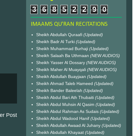
3
6
8
5
2
2
9
0
IMAAMS QU'RAN RECITATIONS
Sheikh Abdullah Quraafi
(Updated)
Sheikh Badr Al Turki
(Updated)
Sheikh Muhammad Burhaji
(Updated)
Sheikh Salaah Ba Uthmaan
(NEW AUDIOS)
Sheikh Yasser Al Dossary
(NEW AUDIOS)
Sheikh Maher Al Muayqali
(NEW AUDIOS)
Sheikh Abdullah Buayjaan
(Updated)
Sheikh Ahmad Taleb Hameed
(Updated)
Sheikh Bander Baleelah
(Updated)
Sheikh Abdul Bari Ath Thubaiti
(Updated)
Sheikh Abdul Muhsin Al Qasim
(Updated)
Sheikh Abdul Rahman As Sudais
(Updated)
er Post
Sheikh Abdul Wadood Hanif
(Updated)
Sheikh Abdullah Awaad Al Juhany
(Updated)
Sheikh Abdullah Khayaat
(Updated)