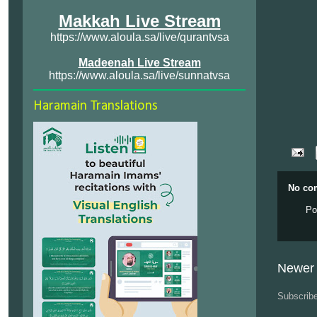
Makkah Live Stream
https://www.aloula.sa/live/qurantvsa
Madeenah Live Stream
https://www.aloula.sa/live/sunnatvsa
Haramain Translations
No co
Po
Newer 
Subscrib