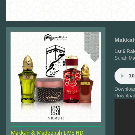
Makkah
1st 6 Ra
Surah Ma
Download
Download
Makkah & Madeenah LIVE HD.