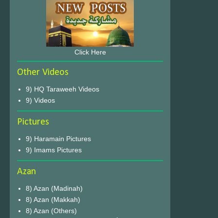
Click Here
Other Videos
9) HQ Taraweeh Videos
9) Videos
Pictures
9) Haramain Pictures
9) Imams Pictures
Azan
8) Azan (Madinah)
8) Azan (Makkah)
8) Azan (Others)