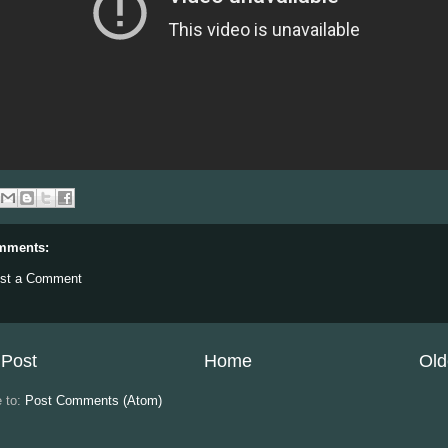
mments:
st a Comment
Post
Home
Old
e to:
Post Comments (Atom)