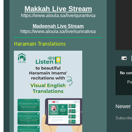
Makkah Live Stream
https://www.aloula.sa/live/qurantvsa
Madeenah Live Stream
https://www.aloula.sa/live/sunnatvsa
Haramain Translations
No co
Po
Newer 
Subscrib