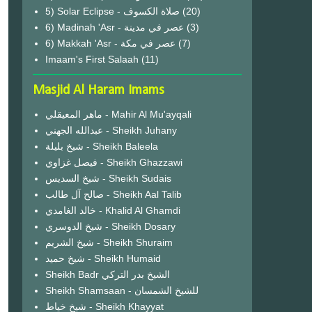
(20)
6) Madinah 'Asr - عصر في مدينة
(3)
6) Makkah 'Asr - عصر في مكة
(7)
Imaam's First Salaah
(11)
Masjid Al Haram Imams
ماهر المعيقلي - Mahir Al Mu'ayqali
عبدالله الجهني - Sheikh Juhany
شيخ بليلة - Sheikh Baleela
فيصل غزاوي - Sheikh Ghazzawi
شيخ السديس - Sheikh Sudais
صالح آل طالب - Sheikh Aal Talib
خالد الغامدي - Khalid Al Ghamdi
شيخ الدوسري - Sheikh Dosary
شيخ الشريم - Sheikh Shuraim
شيخ حميد - Sheikh Humaid
Sheikh Badr الشيخ بدر التركي
Sheikh Shamsaan - للشيخ الشمسان
شيخ خياط - Sheikh Khayyat