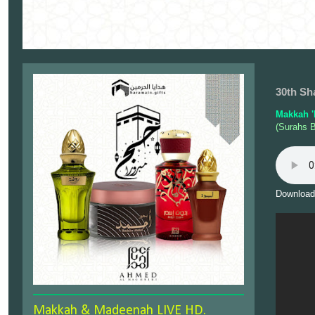
30th Sh
Makkah '
(Surahs 
Download
Makkah & Madeenah LIVE HD.