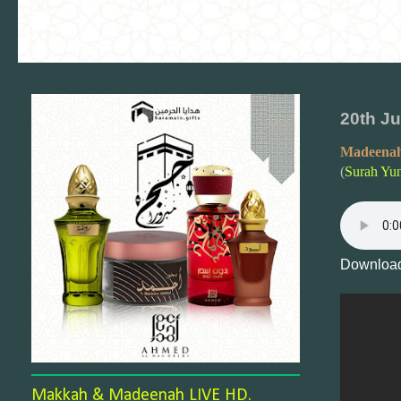
20th Ju
Madeenah
(
Surah Yu
Download
Makkah & Madeenah LIVE HD.