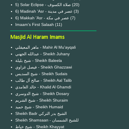
(20)
6) Madinah 'Asr - عصر في مدينة
(3)
6) Makkah 'Asr - عصر في مكة
(7)
Imaam's First Salaah
(11)
Masjid Al Haram Imams
ماهر المعيقلي - Mahir Al Mu'ayqali
عبدالله الجهني - Sheikh Juhany
شيخ بليلة - Sheikh Baleela
فيصل غزاوي - Sheikh Ghazzawi
شيخ السديس - Sheikh Sudais
صالح آل طالب - Sheikh Aal Talib
خالد الغامدي - Khalid Al Ghamdi
شيخ الدوسري - Sheikh Dosary
شيخ الشريم - Sheikh Shuraim
شيخ حميد - Sheikh Humaid
Sheikh Badr الشيخ بدر التركي
Sheikh Shamsaan - للشيخ الشمسان
شيخ خياط - Sheikh Khayyat