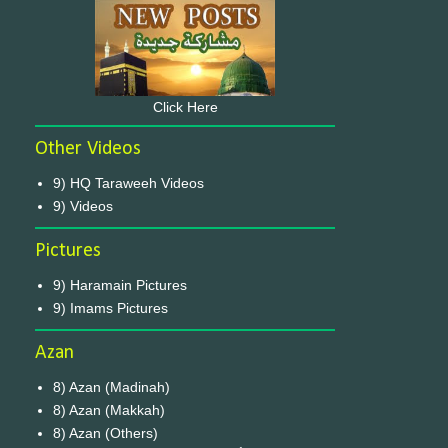
Click Here
Other Videos
9) HQ Taraweeh Videos
9) Videos
Pictures
9) Haramain Pictures
9) Imams Pictures
Azan
8) Azan (Madinah)
8) Azan (Makkah)
8) Azan (Others)