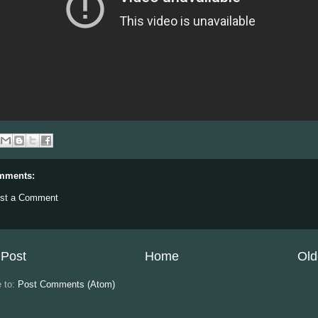
mments:
st a Comment
Post
Home
Old
e to:
Post Comments (Atom)