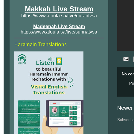
Makkah Live Stream
https://www.aloula.sa/live/qurantvsa
Madeenah Live Stream
https://www.aloula.sa/live/sunnatvsa
Haramain Translations
No co
Po
Newer 
Subscrib