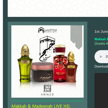
1st Jum
Makkah 
(Surahs A
Download
Makkah & Madeenah LIVE HD.