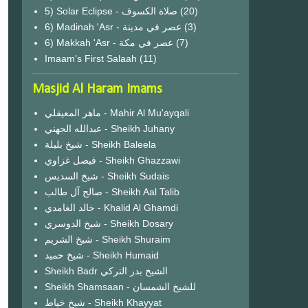
(20)
6) Madinah 'Asr - عصر في مدينة
(3)
6) Makkah 'Asr - عصر في مكة
(7)
Imaam's First Salaah
(11)
Masjid Al Haram Imams
ماهر المعيقلي - Mahir Al Mu'ayqali
عبدالله الجهني - Sheikh Juhany
شيخ بليلة - Sheikh Baleela
فيصل غزاوي - Sheikh Ghazzawi
شيخ السديس - Sheikh Sudais
صالح آل طالب - Sheikh Aal Talib
خالد الغامدي - Khalid Al Ghamdi
شيخ الدوسري - Sheikh Dosary
شيخ الشريم - Sheikh Shuraim
شيخ حميد - Sheikh Humaid
Sheikh Badr الشيخ بدر التركي
Sheikh Shamsaan - للشيخ الشمسان
شيخ خياط - Sheikh Khayyat