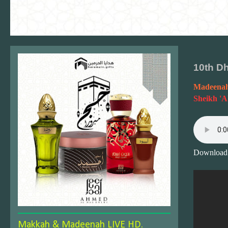
10th Dh
Madeenah
Sheikh 'A
Download
Makkah & Madeenah LIVE HD.