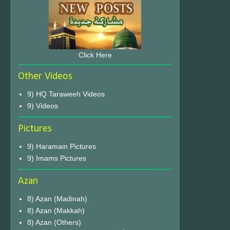
Click Here
Other Videos
9) HQ Taraweeh Videos
9) Videos
Pictures
9) Haramain Pictures
9) Imams Pictures
Azan
8) Azan (Madinah)
8) Azan (Makkah)
8) Azan (Others)