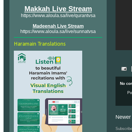
Makkah Live Stream
https://www.aloula.sa/live/qurantvsa
Madeenah Live Stream
https://www.aloula.sa/live/sunnatvsa
Haramain Translations
No co
Po
Newer 
Subscrib