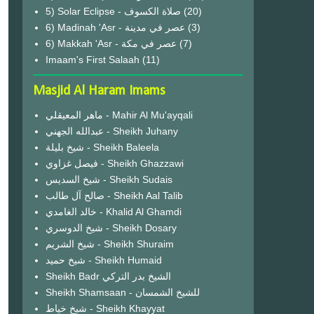
(20)
6) Madinah 'Asr - عصر في مدينة
(3)
6) Makkah 'Asr - عصر في مكة
(7)
Imaam's First Salaah
(11)
Masjid Al Haram Imams
ماهر المعيقلي - Mahir Al Mu'ayqali
عبدالله الجهني - Sheikh Juhany
شيخ بليلة - Sheikh Baleela
فيصل غزاوي - Sheikh Ghazzawi
شيخ السديس - Sheikh Sudais
صالح آل طالب - Sheikh Aal Talib
خالد الغامدي - Khalid Al Ghamdi
شيخ الدوسري - Sheikh Dosary
شيخ الشريم - Sheikh Shuraim
شيخ حميد - Sheikh Humaid
Sheikh Badr الشيخ بدر التركي
Sheikh Shamsaan - للشيخ الشمسان
شيخ خياط - Sheikh Khayyat