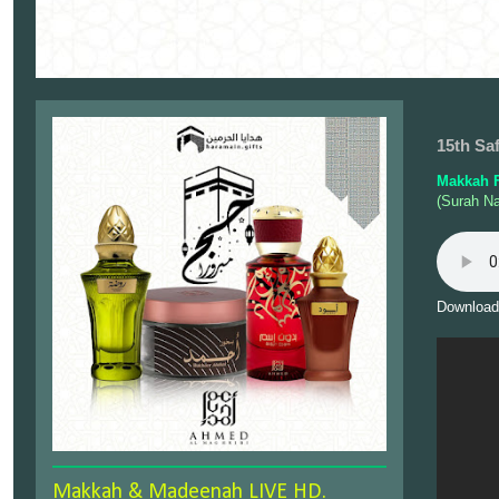
15th Sa
Makkah F
(Surah Na
Download
Makkah & Madeenah LIVE HD.