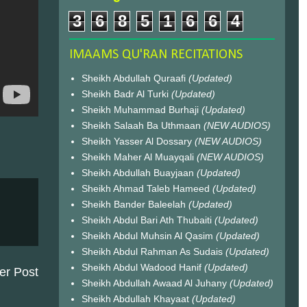
3
6
8
5
1
6
6
4
IMAAMS QU'RAN RECITATIONS
Sheikh Abdullah Quraafi
(Updated)
Sheikh Badr Al Turki
(Updated)
Sheikh Muhammad Burhaji
(Updated)
Sheikh Salaah Ba Uthmaan
(NEW AUDIOS)
Sheikh Yasser Al Dossary
(NEW AUDIOS)
Sheikh Maher Al Muayqali
(NEW AUDIOS)
Sheikh Abdullah Buayjaan
(Updated)
Sheikh Ahmad Taleb Hameed
(Updated)
Sheikh Bander Baleelah
(Updated)
Sheikh Abdul Bari Ath Thubaiti
(Updated)
Sheikh Abdul Muhsin Al Qasim
(Updated)
Sheikh Abdul Rahman As Sudais
(Updated)
Sheikh Abdul Wadood Hanif
(Updated)
er Post
Sheikh Abdullah Awaad Al Juhany
(Updated)
Sheikh Abdullah Khayaat
(Updated)