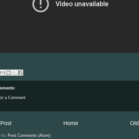
mments:
st a Comment
Post
Home
Old
e to:
Post Comments (Atom)