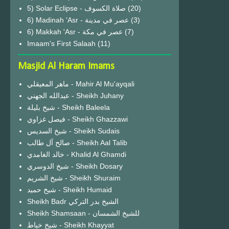
(20)
6) Madinah 'Asr - عصر في مدينة
(3)
6) Makkah 'Asr - عصر في مكة
(7)
Imaam's First Salaah
(11)
Masjid Al Haram Imams
ماهر المعيقلي - Mahir Al Mu'ayqali
عبدالله الجهني - Sheikh Juhany
شيخ بليلة - Sheikh Baleela
فيصل غزاوي - Sheikh Ghazzawi
شيخ السديس - Sheikh Sudais
صالح آل طالب - Sheikh Aal Talib
خالد الغامدي - Khalid Al Ghamdi
شيخ الدوسري - Sheikh Dosary
شيخ الشريم - Sheikh Shuraim
شيخ حميد - Sheikh Humaid
Sheikh Badr الشيخ بدر التركي
Sheikh Shamsaan - للشيخ الشمسان
شيخ خياط - Sheikh Khayyat