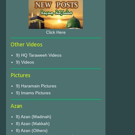
Click Here
Other Videos
9) HQ Taraweeh Videos
9) Videos
Pictures
9) Haramain Pictures
9) Imams Pictures
Azan
8) Azan (Madinah)
8) Azan (Makkah)
8) Azan (Others)