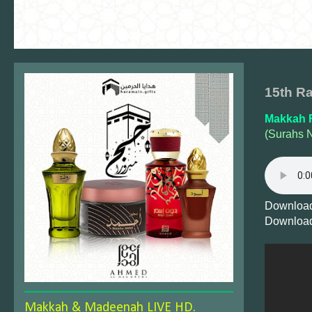
15th R
Makkah F
(Surahs N
Download
Download
Makkah & Madeenah LIVE HD.