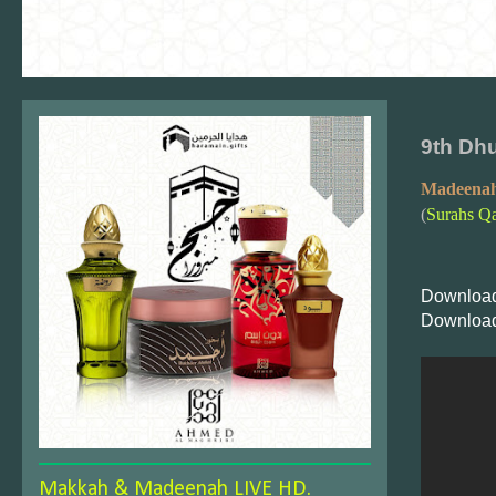
9th Dhu
Madeenah
(
Surahs Q
Download
Download
Makkah & Madeenah LIVE HD.