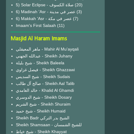
(20)
6) Madinah 'Asr - عصر في مدينة
(3)
6) Makkah 'Asr - عصر في مكة
(7)
Imaam's First Salaah
(11)
Masjid Al Haram Imams
ماهر المعيقلي - Mahir Al Mu'ayqali
عبدالله الجهني - Sheikh Juhany
شيخ بليلة - Sheikh Baleela
فيصل غزاوي - Sheikh Ghazzawi
شيخ السديس - Sheikh Sudais
صالح آل طالب - Sheikh Aal Talib
خالد الغامدي - Khalid Al Ghamdi
شيخ الدوسري - Sheikh Dosary
شيخ الشريم - Sheikh Shuraim
شيخ حميد - Sheikh Humaid
Sheikh Badr الشيخ بدر التركي
Sheikh Shamsaan - للشيخ الشمسان
شيخ خياط - Sheikh Khayyat