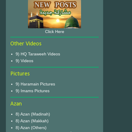
Click Here
Other Videos
9) HQ Taraweeh Videos
9) Videos
Pictures
9) Haramain Pictures
9) Imams Pictures
Azan
8) Azan (Madinah)
8) Azan (Makkah)
8) Azan (Others)