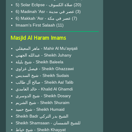
(20)
6) Madinah 'Asr - عصر في مدينة
(3)
6) Makkah 'Asr - عصر في مكة
(7)
Imaam's First Salaah
(11)
Masjid Al Haram Imams
ماهر المعيقلي - Mahir Al Mu'ayqali
عبدالله الجهني - Sheikh Juhany
شيخ بليلة - Sheikh Baleela
فيصل غزاوي - Sheikh Ghazzawi
شيخ السديس - Sheikh Sudais
صالح آل طالب - Sheikh Aal Talib
خالد الغامدي - Khalid Al Ghamdi
شيخ الدوسري - Sheikh Dosary
شيخ الشريم - Sheikh Shuraim
شيخ حميد - Sheikh Humaid
Sheikh Badr الشيخ بدر التركي
Sheikh Shamsaan - للشيخ الشمسان
شيخ خياط - Sheikh Khayyat