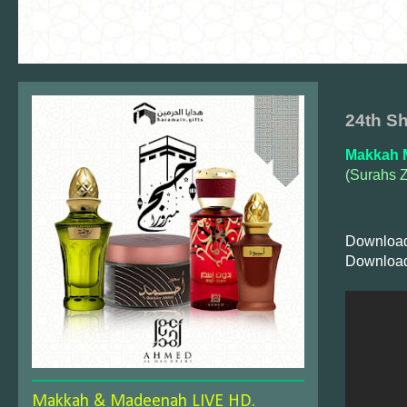
24th Sh
Makkah 
(Surahs Z
Download
Download
Makkah & Madeenah LIVE HD.