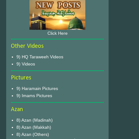
Click Here
Other Videos
9) HQ Taraweeh Videos
9) Videos
Pictures
9) Haramain Pictures
9) Imams Pictures
Azan
8) Azan (Madinah)
8) Azan (Makkah)
8) Azan (Others)