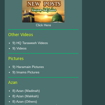
Click Here
Other Videos
9) HQ Taraweeh Videos
9) Videos
Pictures
9) Haramain Pictures
9) Imams Pictures
Azan
8) Azan (Madinah)
8) Azan (Makkah)
8) Azan (Others)