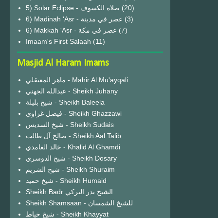
(20)
6) Madinah 'Asr - عصر في مدينة
(3)
6) Makkah 'Asr - عصر في مكة
(7)
Imaam's First Salaah
(11)
Masjid Al Haram Imams
ماهر المعيقلي - Mahir Al Mu'ayqali
عبدالله الجهني - Sheikh Juhany
شيخ بليلة - Sheikh Baleela
فيصل غزاوي - Sheikh Ghazzawi
شيخ السديس - Sheikh Sudais
صالح آل طالب - Sheikh Aal Talib
خالد الغامدي - Khalid Al Ghamdi
شيخ الدوسري - Sheikh Dosary
شيخ الشريم - Sheikh Shuraim
شيخ حميد - Sheikh Humaid
Sheikh Badr الشيخ بدر التركي
Sheikh Shamsaan - للشيخ الشمسان
شيخ خياط - Sheikh Khayyat