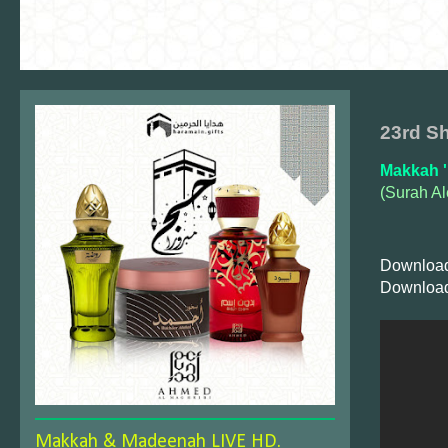
23rd S
Makkah '
(Surah Al
Download
Download
Makkah & Madeenah LIVE HD.