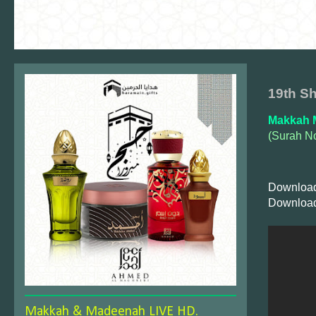
19th S
Makkah 
(Surah N
Download
Download
Makkah & Madeenah LIVE HD.