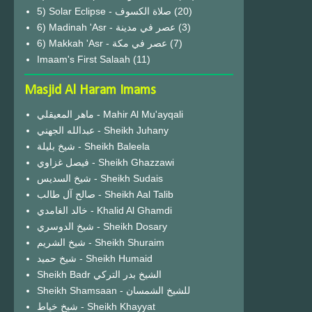
(20)
6) Madinah 'Asr - عصر في مدينة
(3)
6) Makkah 'Asr - عصر في مكة
(7)
Imaam's First Salaah
(11)
Masjid Al Haram Imams
ماهر المعيقلي - Mahir Al Mu'ayqali
عبدالله الجهني - Sheikh Juhany
شيخ بليلة - Sheikh Baleela
فيصل غزاوي - Sheikh Ghazzawi
شيخ السديس - Sheikh Sudais
صالح آل طالب - Sheikh Aal Talib
خالد الغامدي - Khalid Al Ghamdi
شيخ الدوسري - Sheikh Dosary
شيخ الشريم - Sheikh Shuraim
شيخ حميد - Sheikh Humaid
Sheikh Badr الشيخ بدر التركي
Sheikh Shamsaan - للشيخ الشمسان
شيخ خياط - Sheikh Khayyat