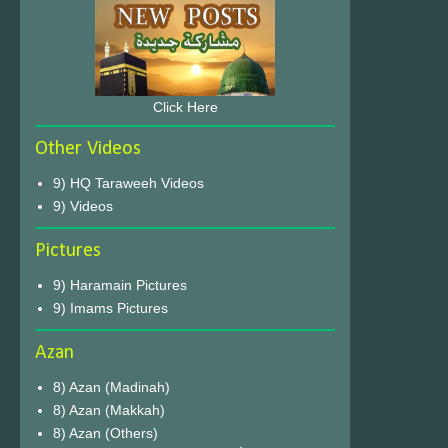
Click Here
Other Videos
9) HQ Taraweeh Videos
9) Videos
Pictures
9) Haramain Pictures
9) Imams Pictures
Azan
8) Azan (Madinah)
8) Azan (Makkah)
8) Azan (Others)