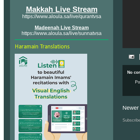
Makkah Live Stream
https://www.aloula.sa/live/qurantvsa
Madeenah Live Stream
https://www.aloula.sa/live/sunnatvsa
Haramain Translations
No co
Po
Newer 
Subscrib