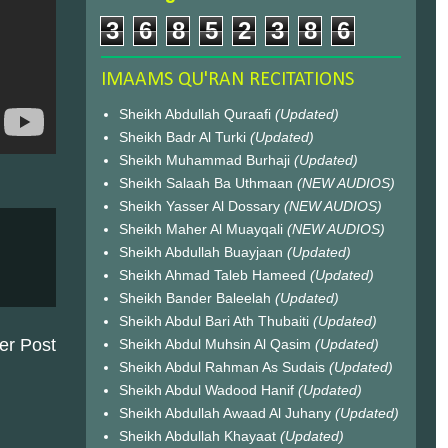
3
6
8
5
2
3
8
6
IMAAMS QU'RAN RECITATIONS
Sheikh Abdullah Quraafi
(Updated)
Sheikh Badr Al Turki
(Updated)
Sheikh Muhammad Burhaji
(Updated)
Sheikh Salaah Ba Uthmaan
(NEW AUDIOS)
Sheikh Yasser Al Dossary
(NEW AUDIOS)
Sheikh Maher Al Muayqali
(NEW AUDIOS)
Sheikh Abdullah Buayjaan
(Updated)
Sheikh Ahmad Taleb Hameed
(Updated)
Sheikh Bander Baleelah
(Updated)
Sheikh Abdul Bari Ath Thubaiti
(Updated)
er Post
Sheikh Abdul Muhsin Al Qasim
(Updated)
Sheikh Abdul Rahman As Sudais
(Updated)
Sheikh Abdul Wadood Hanif
(Updated)
Sheikh Abdullah Awaad Al Juhany
(Updated)
Sheikh Abdullah Khayaat
(Updated)