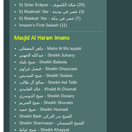
(20)
6) Madinah 'Asr - عصر في مدينة
(3)
6) Makkah 'Asr - عصر في مكة
(7)
Imaam's First Salaah
(11)
Masjid Al Haram Imams
ماهر المعيقلي - Mahir Al Mu'ayqali
عبدالله الجهني - Sheikh Juhany
شيخ بليلة - Sheikh Baleela
فيصل غزاوي - Sheikh Ghazzawi
شيخ السديس - Sheikh Sudais
صالح آل طالب - Sheikh Aal Talib
خالد الغامدي - Khalid Al Ghamdi
شيخ الدوسري - Sheikh Dosary
شيخ الشريم - Sheikh Shuraim
شيخ حميد - Sheikh Humaid
Sheikh Badr الشيخ بدر التركي
Sheikh Shamsaan - للشيخ الشمسان
شيخ خياط - Sheikh Khayyat