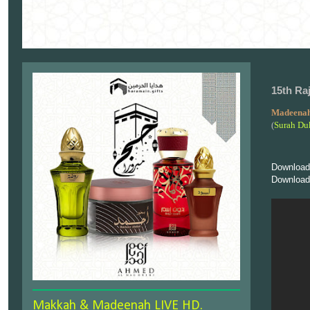
15th Ra
Madeenah
(
Surah Du
Download
Download
Makkah & Madeenah LIVE HD.