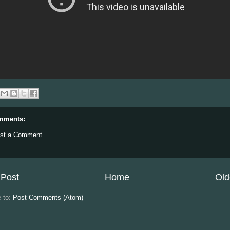
mments:
st a Comment
Post
Home
Old
e to:
Post Comments (Atom)