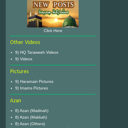
Click Here
Other Videos
9) HQ Taraweeh Videos
9) Videos
Pictures
9) Haramain Pictures
9) Imams Pictures
Azan
8) Azan (Madinah)
8) Azan (Makkah)
8) Azan (Others)