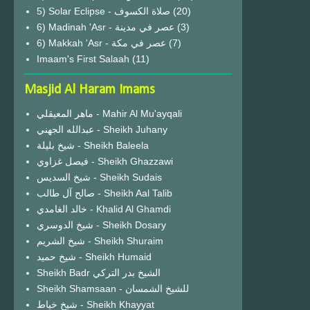
(20)
6) Madinah 'Asr - عصر في مدينة
(3)
6) Makkah 'Asr - عصر في مكة
(7)
Imaam's First Salaah
(11)
Masjid Al Haram Imams
ماهر المعيقلي - Mahir Al Mu'ayqali
عبدالله الجهني - Sheikh Juhany
شيخ بليلة - Sheikh Baleela
فيصل غزاوي - Sheikh Ghazzawi
شيخ السديس - Sheikh Sudais
صالح آل طالب - Sheikh Aal Talib
خالد الغامدي - Khalid Al Ghamdi
شيخ الدوسري - Sheikh Dosary
شيخ الشريم - Sheikh Shuraim
شيخ حميد - Sheikh Humaid
Sheikh Badr الشيخ بدر التركي
Sheikh Shamsaan - للشيخ الشمسان
شيخ خياط - Sheikh Khayyat