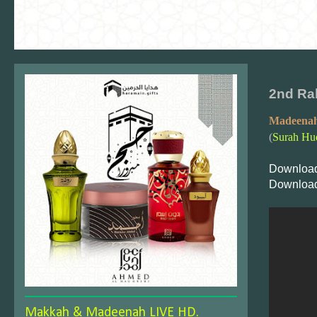
2nd Ra
Madeenah
(
Surah Hu
Download
Download
Makkah & Madeenah LIVE HD.