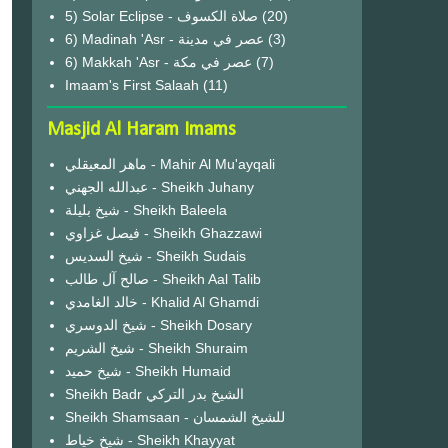
(20)
6) Madinah 'Asr - عصر في مدينة
(3)
6) Makkah 'Asr - عصر في مكة
(7)
Imaam's First Salaah
(11)
Masjid Al Haram Imams
ماهر المعيقلي - Mahir Al Mu'ayqali
عبدالله الجهني - Sheikh Juhany
شيخ بليلة - Sheikh Baleela
فيصل غزاوي - Sheikh Ghazzawi
شيخ السديس - Sheikh Sudais
صالح آل طالب - Sheikh Aal Talib
خالد الغامدي - Khalid Al Ghamdi
شيخ الدوسري - Sheikh Dosary
شيخ الشريم - Sheikh Shuraim
شيخ حميد - Sheikh Humaid
Sheikh Badr الشيخ بدر التركي
Sheikh Shamsaan - للشيخ الشمسان
شيخ خياط - Sheikh Khayyat