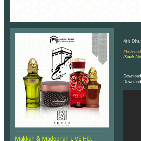
4th Dhu
Madeenah
(
Surah Ah
Download
Download
Makkah & Madeenah LIVE HD.