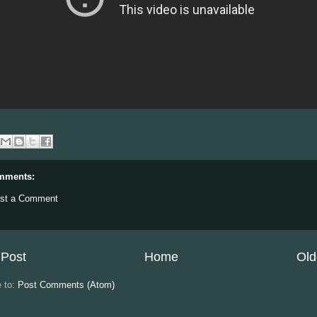
mments:
st a Comment
Post
Home
Old
e to:
Post Comments (Atom)