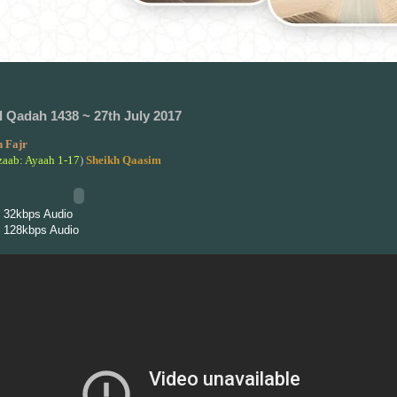
l Qadah 1438 ~ 27th July 2017
 Fajr
zaab: Ayaah 1-17
)
Sheikh Qaasim
 32kbps Audio
 128kbps Audio