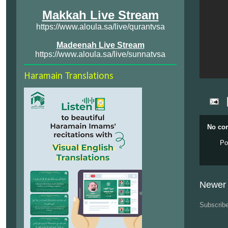
Makkah Live Stream
https://www.aloula.sa/live/qurantvsa
Madeenah Live Stream
https://www.aloula.sa/live/sunnatvsa
Haramain Translations
No co
Po
Newer 
Subscrib