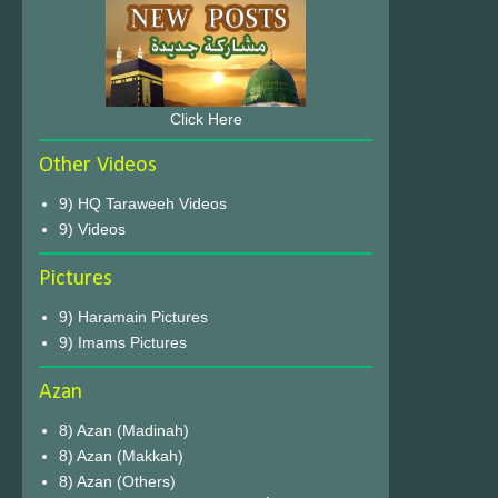
Click Here
Other Videos
9) HQ Taraweeh Videos
9) Videos
Pictures
9) Haramain Pictures
9) Imams Pictures
Azan
8) Azan (Madinah)
8) Azan (Makkah)
8) Azan (Others)