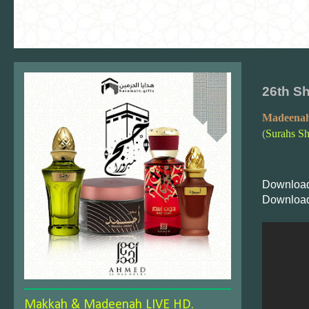
26th Sh
Madeenah
(
Surahs S
Download
Download
Makkah & Madeenah LIVE HD.