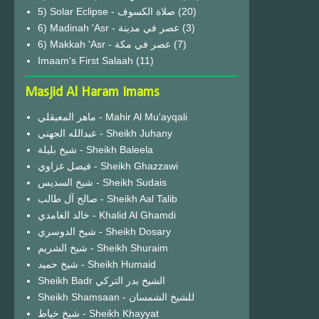
(20)
6) Madinah 'Asr - عصر في مدينة
(3)
6) Makkah 'Asr - عصر في مكة
(7)
Imaam's First Salaah
(11)
Masjid Al Haram Imams
ماهر المعيقلي - Mahir Al Mu'ayqali
عبدالله الجهني - Sheikh Juhany
شيخ بليلة - Sheikh Baleela
فيصل غزاوي - Sheikh Ghazzawi
شيخ السديس - Sheikh Sudais
صالح آل طالب - Sheikh Aal Talib
خالد الغامدي - Khalid Al Ghamdi
شيخ الدوسري - Sheikh Dosary
شيخ الشريم - Sheikh Shuraim
شيخ حميد - Sheikh Humaid
Sheikh Badr الشيخ بدر التركي
Sheikh Shamsaan - للشيخ الشمسان
شيخ خياط - Sheikh Khayyat