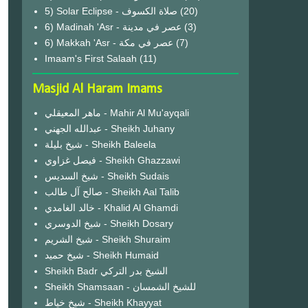
(20)
6) Madinah 'Asr - عصر في مدينة
(3)
6) Makkah 'Asr - عصر في مكة
(7)
Imaam's First Salaah
(11)
Masjid Al Haram Imams
ماهر المعيقلي - Mahir Al Mu'ayqali
عبدالله الجهني - Sheikh Juhany
شيخ بليلة - Sheikh Baleela
فيصل غزاوي - Sheikh Ghazzawi
شيخ السديس - Sheikh Sudais
صالح آل طالب - Sheikh Aal Talib
خالد الغامدي - Khalid Al Ghamdi
شيخ الدوسري - Sheikh Dosary
شيخ الشريم - Sheikh Shuraim
شيخ حميد - Sheikh Humaid
Sheikh Badr الشيخ بدر التركي
Sheikh Shamsaan - للشيخ الشمسان
شيخ خياط - Sheikh Khayyat