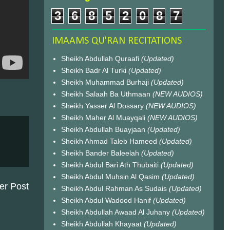
3
6
8
5
2
0
8
7
IMAAMS QU'RAN RECITATIONS
Sheikh Abdullah Quraafi
(Updated)
Sheikh Badr Al Turki
(Updated)
Sheikh Muhammad Burhaji
(Updated)
Sheikh Salaah Ba Uthmaan
(NEW AUDIOS)
Sheikh Yasser Al Dossary
(NEW AUDIOS)
Sheikh Maher Al Muayqali
(NEW AUDIOS)
Sheikh Abdullah Buayjaan
(Updated)
Sheikh Ahmad Taleb Hameed
(Updated)
Sheikh Bander Baleelah
(Updated)
Sheikh Abdul Bari Ath Thubaiti
(Updated)
Sheikh Abdul Muhsin Al Qasim
(Updated)
er Post
Sheikh Abdul Rahman As Sudais
(Updated)
Sheikh Abdul Wadood Hanif
(Updated)
Sheikh Abdullah Awaad Al Juhany
(Updated)
Sheikh Abdullah Khayaat
(Updated)