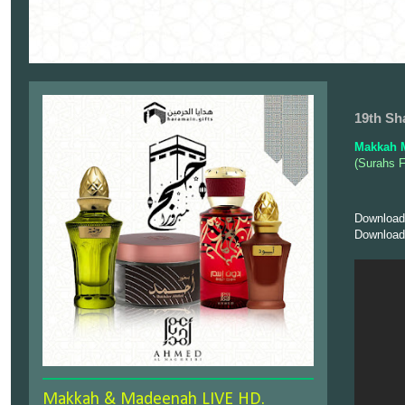
19th Sh
Makkah 
(Surahs 
Download
Download
Makkah & Madeenah LIVE HD.