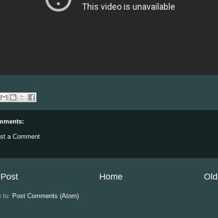
mments:
st a Comment
Post
Home
Old
e to:
Post Comments (Atom)