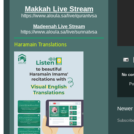
Makkah Live Stream
https://www.aloula.sa/live/qurantvsa
Madeenah Live Stream
https://www.aloula.sa/live/sunnatvsa
Haramain Translations
No co
Po
Newer 
Subscrib