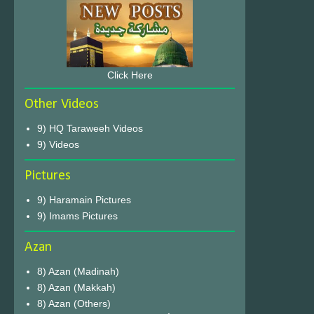
Click Here
Other Videos
9) HQ Taraweeh Videos
9) Videos
Pictures
9) Haramain Pictures
9) Imams Pictures
Azan
8) Azan (Madinah)
8) Azan (Makkah)
8) Azan (Others)