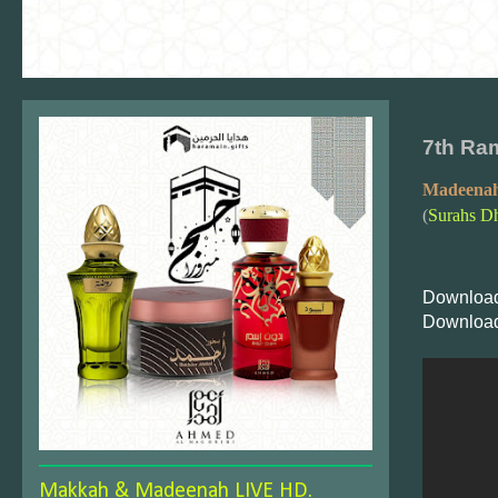
7th Ra
Madeenah
(
Surahs D
Download
Download
Makkah & Madeenah LIVE HD.