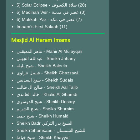
(20)
6) Madinah 'Asr - عصر في مدينة
(3)
6) Makkah 'Asr - عصر في مكة
(7)
Imaam's First Salaah
(11)
Masjid Al Haram Imams
ماهر المعيقلي - Mahir Al Mu'ayqali
عبدالله الجهني - Sheikh Juhany
شيخ بليلة - Sheikh Baleela
فيصل غزاوي - Sheikh Ghazzawi
شيخ السديس - Sheikh Sudais
صالح آل طالب - Sheikh Aal Talib
خالد الغامدي - Khalid Al Ghamdi
شيخ الدوسري - Sheikh Dosary
شيخ الشريم - Sheikh Shuraim
شيخ حميد - Sheikh Humaid
Sheikh Badr الشيخ بدر التركي
Sheikh Shamsaan - للشيخ الشمسان
شيخ خياط - Sheikh Khayyat