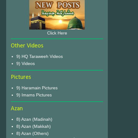
Click Here
Other Videos
9) HQ Taraweeh Videos
9) Videos
Pictures
9) Haramain Pictures
9) Imams Pictures
Azan
8) Azan (Madinah)
8) Azan (Makkah)
8) Azan (Others)