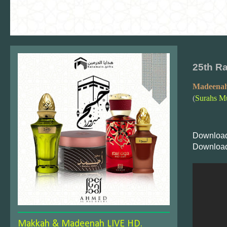
25th R
Madeenah
(
Surahs Mu
Download
Download
Makkah & Madeenah LIVE HD.