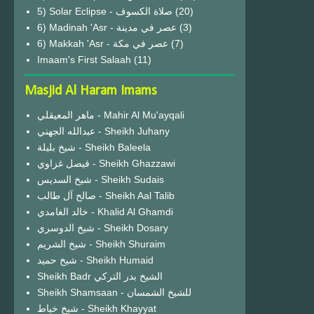
(20)
6) Madinah 'Asr - عصر في مدينة
(3)
6) Makkah 'Asr - عصر في مكة
(7)
Imaam's First Salaah
(11)
Masjid Al Haram Imams
ماهر المعيقلي - Mahir Al Mu'ayqali
عبدالله الجهني - Sheikh Juhany
شيخ بليلة - Sheikh Baleela
فيصل غزاوي - Sheikh Ghazzawi
شيخ السديس - Sheikh Sudais
صالح آل طالب - Sheikh Aal Talib
خالد الغامدي - Khalid Al Ghamdi
شيخ الدوسري - Sheikh Dosary
شيخ الشريم - Sheikh Shuraim
شيخ حميد - Sheikh Humaid
Sheikh Badr الشيخ بدر التركي
Sheikh Shamsaan - للشيخ الشمسان
شيخ خياط - Sheikh Khayyat