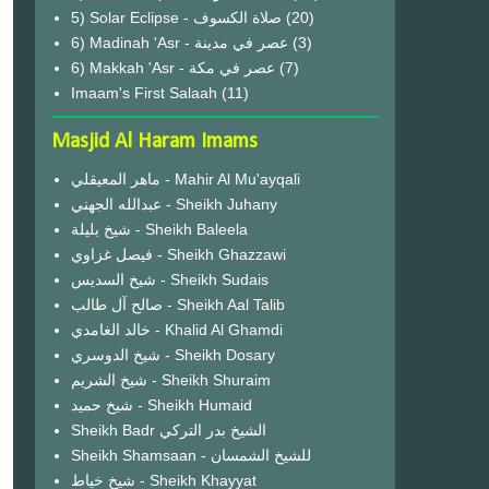
(20)
6) Madinah 'Asr - عصر في مدينة
(3)
6) Makkah 'Asr - عصر في مكة
(7)
Imaam's First Salaah
(11)
Masjid Al Haram Imams
ماهر المعيقلي - Mahir Al Mu'ayqali
عبدالله الجهني - Sheikh Juhany
شيخ بليلة - Sheikh Baleela
فيصل غزاوي - Sheikh Ghazzawi
شيخ السديس - Sheikh Sudais
صالح آل طالب - Sheikh Aal Talib
خالد الغامدي - Khalid Al Ghamdi
شيخ الدوسري - Sheikh Dosary
شيخ الشريم - Sheikh Shuraim
شيخ حميد - Sheikh Humaid
Sheikh Badr الشيخ بدر التركي
Sheikh Shamsaan - للشيخ الشمسان
شيخ خياط - Sheikh Khayyat