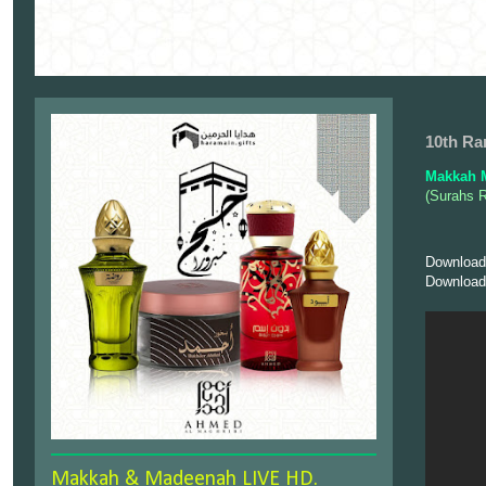
10th Ra
Makkah 
(Surahs 
Download
Download
Makkah & Madeenah LIVE HD.