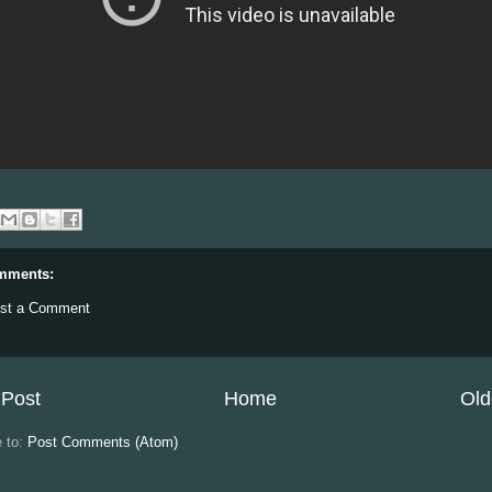
mments:
st a Comment
Post
Home
Old
e to:
Post Comments (Atom)