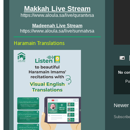
Makkah Live Stream
https://www.aloula.sa/live/qurantvsa
Madeenah Live Stream
https://www.aloula.sa/live/sunnatvsa
Haramain Translations
No co
Po
Newer 
Subscrib