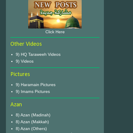
Click Here
Other Videos
9) HQ Taraweeh Videos
9) Videos
Pictures
9) Haramain Pictures
9) Imams Pictures
Azan
8) Azan (Madinah)
8) Azan (Makkah)
8) Azan (Others)