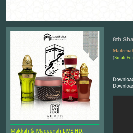
8th Sh
Madeenah
(
Surah Fur
Download
Download
Makkah & Madeenah LIVE HD.