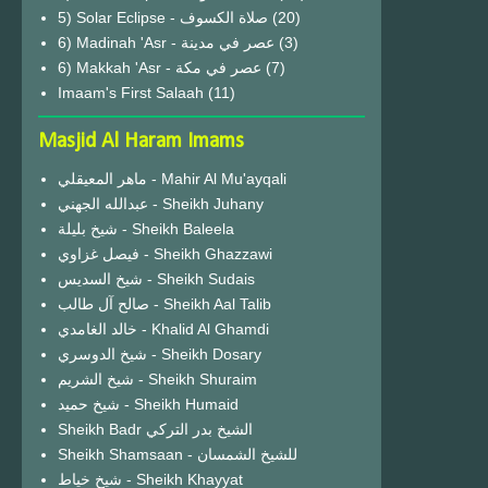
(20)
6) Madinah 'Asr - عصر في مدينة
(3)
6) Makkah 'Asr - عصر في مكة
(7)
Imaam's First Salaah
(11)
Masjid Al Haram Imams
ماهر المعيقلي - Mahir Al Mu'ayqali
عبدالله الجهني - Sheikh Juhany
شيخ بليلة - Sheikh Baleela
فيصل غزاوي - Sheikh Ghazzawi
شيخ السديس - Sheikh Sudais
صالح آل طالب - Sheikh Aal Talib
خالد الغامدي - Khalid Al Ghamdi
شيخ الدوسري - Sheikh Dosary
شيخ الشريم - Sheikh Shuraim
شيخ حميد - Sheikh Humaid
Sheikh Badr الشيخ بدر التركي
Sheikh Shamsaan - للشيخ الشمسان
شيخ خياط - Sheikh Khayyat