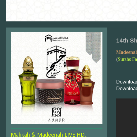
14th S
Madeenah
(
Surahs F
Download
Download
Makkah & Madeenah LIVE HD.