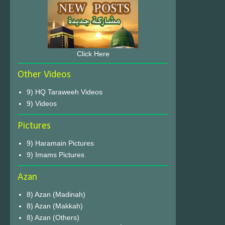
Click Here
Other Videos
9) HQ Taraweeh Videos
9) Videos
Pictures
9) Haramain Pictures
9) Imams Pictures
Azan
8) Azan (Madinah)
8) Azan (Makkah)
8) Azan (Others)