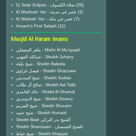
(20)
6) Madinah 'Asr - عصر في مدينة
(3)
6) Makkah 'Asr - عصر في مكة
(7)
Imaam's First Salaah
(11)
Masjid Al Haram Imams
ماهر المعيقلي - Mahir Al Mu'ayqali
عبدالله الجهني - Sheikh Juhany
شيخ بليلة - Sheikh Baleela
فيصل غزاوي - Sheikh Ghazzawi
شيخ السديس - Sheikh Sudais
صالح آل طالب - Sheikh Aal Talib
خالد الغامدي - Khalid Al Ghamdi
شيخ الدوسري - Sheikh Dosary
شيخ الشريم - Sheikh Shuraim
شيخ حميد - Sheikh Humaid
Sheikh Badr الشيخ بدر التركي
Sheikh Shamsaan - للشيخ الشمسان
شيخ خياط - Sheikh Khayyat