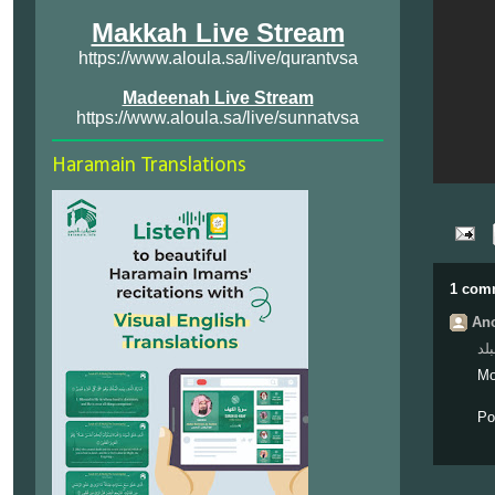
Makkah Live Stream
https://www.aloula.sa/live/qurantvsa
Madeenah Live Stream
https://www.aloula.sa/live/sunnatvsa
Haramain Translations
1 com
Ano
لد
Mo
Po