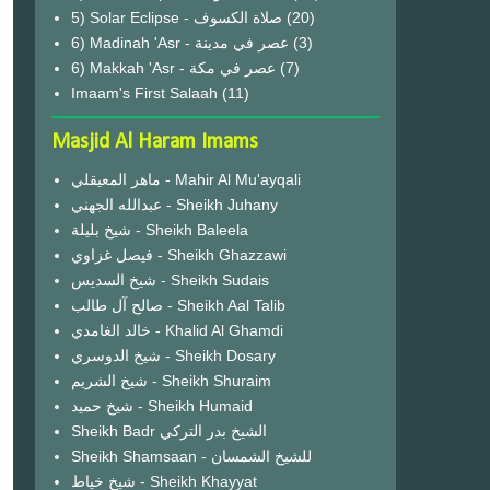
(20)
6) Madinah 'Asr - عصر في مدينة
(3)
6) Makkah 'Asr - عصر في مكة
(7)
Imaam's First Salaah
(11)
Masjid Al Haram Imams
ماهر المعيقلي - Mahir Al Mu'ayqali
عبدالله الجهني - Sheikh Juhany
شيخ بليلة - Sheikh Baleela
فيصل غزاوي - Sheikh Ghazzawi
شيخ السديس - Sheikh Sudais
صالح آل طالب - Sheikh Aal Talib
خالد الغامدي - Khalid Al Ghamdi
شيخ الدوسري - Sheikh Dosary
شيخ الشريم - Sheikh Shuraim
شيخ حميد - Sheikh Humaid
Sheikh Badr الشيخ بدر التركي
Sheikh Shamsaan - للشيخ الشمسان
شيخ خياط - Sheikh Khayyat