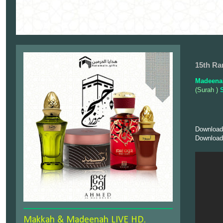
15th Ra
Madeenah
(Surah )
S
Download
Download
Makkah & Madeenah LIVE HD.