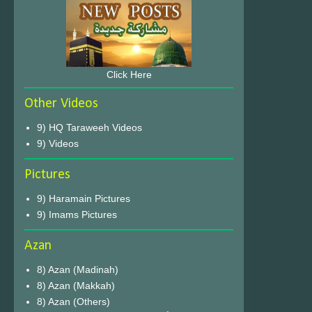
Click Here
Other Videos
9) HQ Taraweeh Videos
9) Videos
Pictures
9) Haramain Pictures
9) Imams Pictures
Azan
8) Azan (Madinah)
8) Azan (Makkah)
8) Azan (Others)