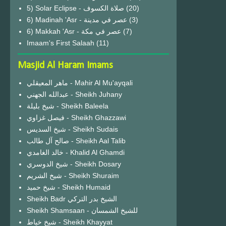
(20)
6) Madinah 'Asr - عصر في مدينة
(3)
6) Makkah 'Asr - عصر في مكة
(7)
Imaam's First Salaah
(11)
Masjid Al Haram Imams
ماهر المعيقلي - Mahir Al Mu'ayqali
عبدالله الجهني - Sheikh Juhany
شيخ بليلة - Sheikh Baleela
فيصل غزاوي - Sheikh Ghazzawi
شيخ السديس - Sheikh Sudais
صالح آل طالب - Sheikh Aal Talib
خالد الغامدي - Khalid Al Ghamdi
شيخ الدوسري - Sheikh Dosary
شيخ الشريم - Sheikh Shuraim
شيخ حميد - Sheikh Humaid
Sheikh Badr الشيخ بدر التركي
Sheikh Shamsaan - للشيخ الشمسان
شيخ خياط - Sheikh Khayyat