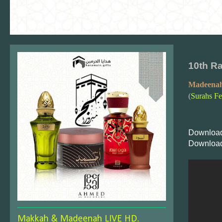
10th R
Madeenah
(
Surahs Fe
Download
Download
Makkah & Madeenah LIVE HD.