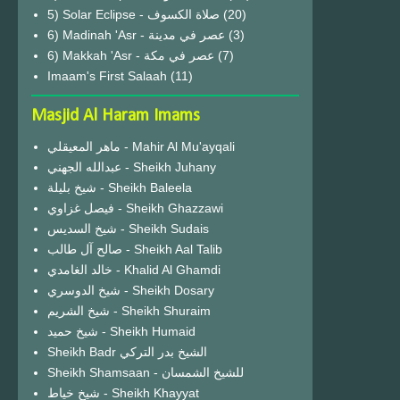
(20)
6) Madinah 'Asr - عصر في مدينة
(3)
6) Makkah 'Asr - عصر في مكة
(7)
Imaam's First Salaah
(11)
Masjid Al Haram Imams
ماهر المعيقلي - Mahir Al Mu'ayqali
عبدالله الجهني - Sheikh Juhany
شيخ بليلة - Sheikh Baleela
فيصل غزاوي - Sheikh Ghazzawi
شيخ السديس - Sheikh Sudais
صالح آل طالب - Sheikh Aal Talib
خالد الغامدي - Khalid Al Ghamdi
شيخ الدوسري - Sheikh Dosary
شيخ الشريم - Sheikh Shuraim
شيخ حميد - Sheikh Humaid
Sheikh Badr الشيخ بدر التركي
Sheikh Shamsaan - للشيخ الشمسان
شيخ خياط - Sheikh Khayyat