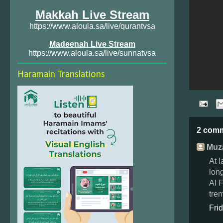
Makkah Live Stream
https://www.aloula.sa/live/qurantvsa
Madeenah Live Stream
https://www.aloula.sa/live/sunnatvsa
Haramain Translations
2 com
Muza
At 
lon
Al F
tre
Fri