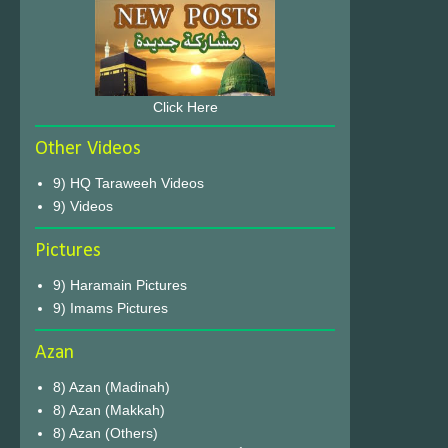
Click Here
Other Videos
9) HQ Taraweeh Videos
9) Videos
Pictures
9) Haramain Pictures
9) Imams Pictures
Azan
8) Azan (Madinah)
8) Azan (Makkah)
8) Azan (Others)