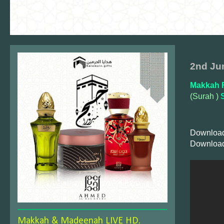
2nd Ju
Makkah F
(Surah )
S
Download
Download
Makkah & Madeenah LIVE HD.