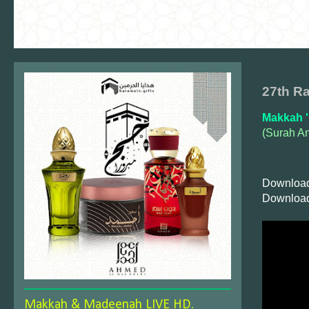
27th Ra
Makkah '
(Surah An
Download
Download
Makkah & Madeenah LIVE HD.