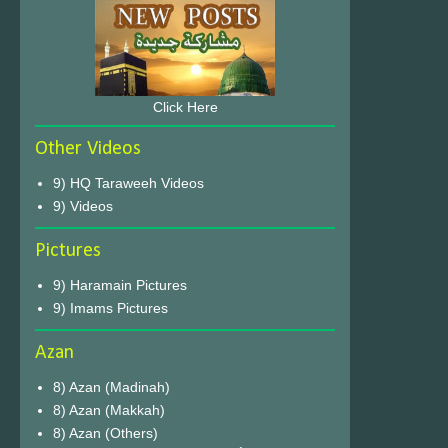
Click Here
Other Videos
9) HQ Taraweeh Videos
9) Videos
Pictures
9) Haramain Pictures
9) Imams Pictures
Azan
8) Azan (Madinah)
8) Azan (Makkah)
8) Azan (Others)