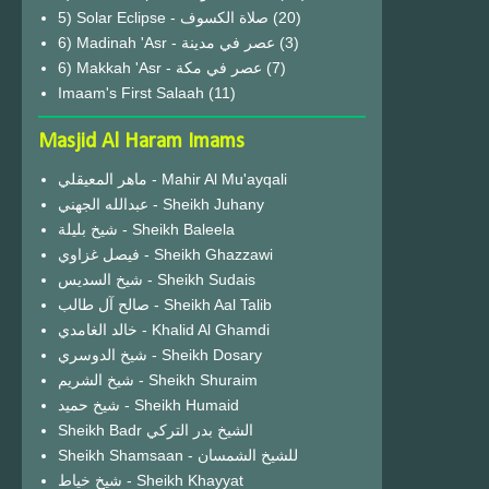
(20)
6) Madinah 'Asr - عصر في مدينة
(3)
6) Makkah 'Asr - عصر في مكة
(7)
Imaam's First Salaah
(11)
Masjid Al Haram Imams
ماهر المعيقلي - Mahir Al Mu'ayqali
عبدالله الجهني - Sheikh Juhany
شيخ بليلة - Sheikh Baleela
فيصل غزاوي - Sheikh Ghazzawi
شيخ السديس - Sheikh Sudais
صالح آل طالب - Sheikh Aal Talib
خالد الغامدي - Khalid Al Ghamdi
شيخ الدوسري - Sheikh Dosary
شيخ الشريم - Sheikh Shuraim
شيخ حميد - Sheikh Humaid
Sheikh Badr الشيخ بدر التركي
Sheikh Shamsaan - للشيخ الشمسان
شيخ خياط - Sheikh Khayyat