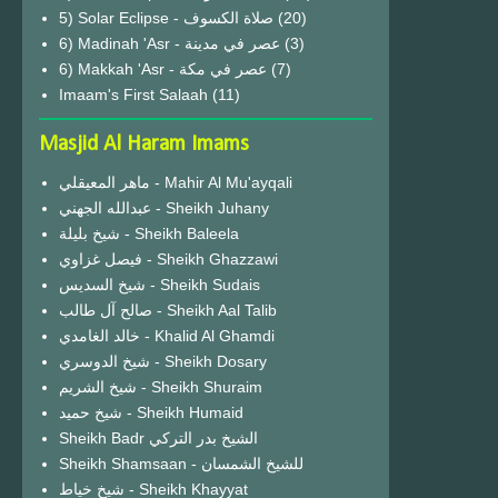
(20)
6) Madinah 'Asr - عصر في مدينة
(3)
6) Makkah 'Asr - عصر في مكة
(7)
Imaam's First Salaah
(11)
Masjid Al Haram Imams
ماهر المعيقلي - Mahir Al Mu'ayqali
عبدالله الجهني - Sheikh Juhany
شيخ بليلة - Sheikh Baleela
فيصل غزاوي - Sheikh Ghazzawi
شيخ السديس - Sheikh Sudais
صالح آل طالب - Sheikh Aal Talib
خالد الغامدي - Khalid Al Ghamdi
شيخ الدوسري - Sheikh Dosary
شيخ الشريم - Sheikh Shuraim
شيخ حميد - Sheikh Humaid
Sheikh Badr الشيخ بدر التركي
Sheikh Shamsaan - للشيخ الشمسان
شيخ خياط - Sheikh Khayyat