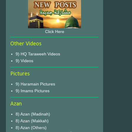
Click Here
Other Videos
9) HQ Taraweeh Videos
9) Videos
Pictures
9) Haramain Pictures
9) Imams Pictures
Azan
8) Azan (Madinah)
8) Azan (Makkah)
8) Azan (Others)