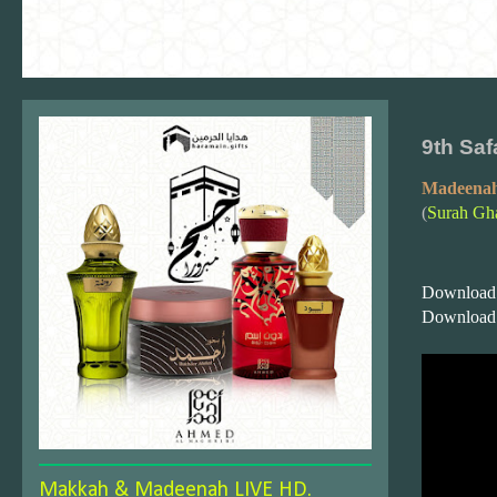
9th Saf
Madeenah
(
Surah Gha
Download
Download
Makkah & Madeenah LIVE HD.