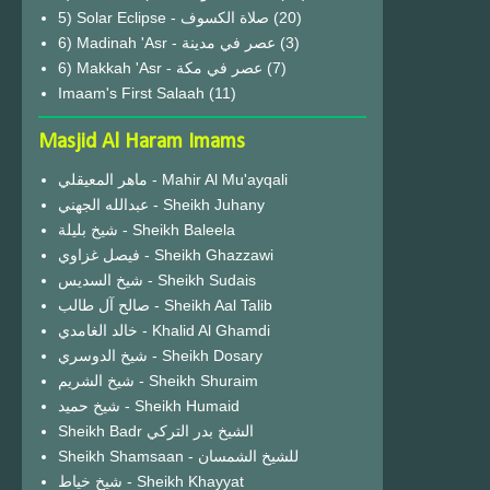
(20)
6) Madinah 'Asr - عصر في مدينة
(3)
6) Makkah 'Asr - عصر في مكة
(7)
Imaam's First Salaah
(11)
Masjid Al Haram Imams
ماهر المعيقلي - Mahir Al Mu'ayqali
عبدالله الجهني - Sheikh Juhany
شيخ بليلة - Sheikh Baleela
فيصل غزاوي - Sheikh Ghazzawi
شيخ السديس - Sheikh Sudais
صالح آل طالب - Sheikh Aal Talib
خالد الغامدي - Khalid Al Ghamdi
شيخ الدوسري - Sheikh Dosary
شيخ الشريم - Sheikh Shuraim
شيخ حميد - Sheikh Humaid
Sheikh Badr الشيخ بدر التركي
Sheikh Shamsaan - للشيخ الشمسان
شيخ خياط - Sheikh Khayyat