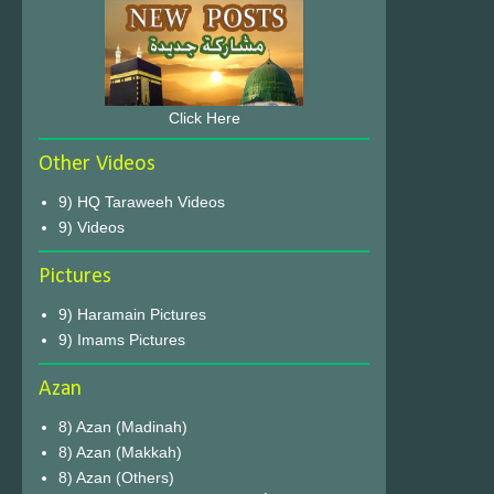
Click Here
Other Videos
9) HQ Taraweeh Videos
9) Videos
Pictures
9) Haramain Pictures
9) Imams Pictures
Azan
8) Azan (Madinah)
8) Azan (Makkah)
8) Azan (Others)