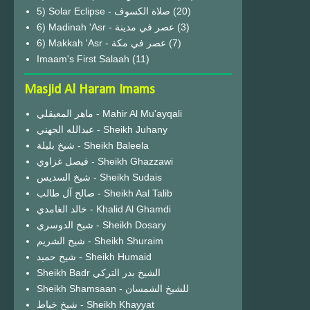
(20)
6) Madinah 'Asr - عصر في مدينة
(3)
6) Makkah 'Asr - عصر في مكة
(7)
Imaam's First Salaah
(11)
Masjid Al Haram Imams
ماهر المعيقلي - Mahir Al Mu'ayqali
عبدالله الجهني - Sheikh Juhany
شيخ بليلة - Sheikh Baleela
فيصل غزاوي - Sheikh Ghazzawi
شيخ السديس - Sheikh Sudais
صالح آل طالب - Sheikh Aal Talib
خالد الغامدي - Khalid Al Ghamdi
شيخ الدوسري - Sheikh Dosary
شيخ الشريم - Sheikh Shuraim
شيخ حميد - Sheikh Humaid
Sheikh Badr الشيخ بدر التركي
Sheikh Shamsaan - للشيخ الشمسان
شيخ خياط - Sheikh Khayyat