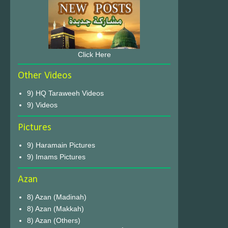
Click Here
Other Videos
9) HQ Taraweeh Videos
9) Videos
Pictures
9) Haramain Pictures
9) Imams Pictures
Azan
8) Azan (Madinah)
8) Azan (Makkah)
8) Azan (Others)