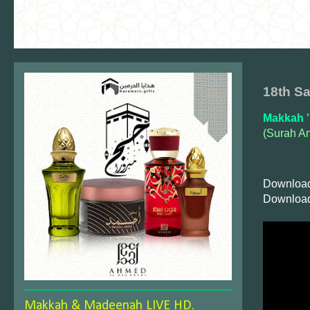
18th Sa
Makkah '
(Surah A
Download
Download
Makkah & Madeenah LIVE HD.