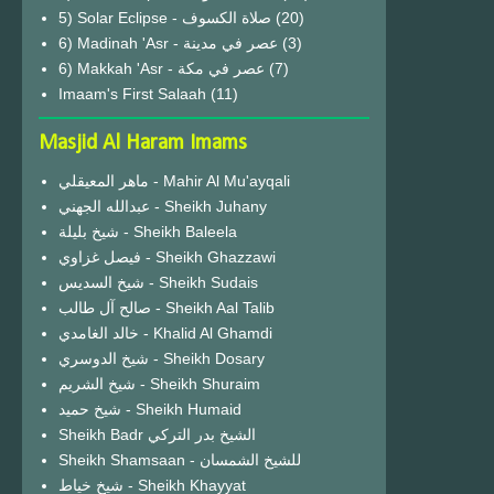
(20)
6) Madinah 'Asr - عصر في مدينة
(3)
6) Makkah 'Asr - عصر في مكة
(7)
Imaam's First Salaah
(11)
Masjid Al Haram Imams
ماهر المعيقلي - Mahir Al Mu'ayqali
عبدالله الجهني - Sheikh Juhany
شيخ بليلة - Sheikh Baleela
فيصل غزاوي - Sheikh Ghazzawi
شيخ السديس - Sheikh Sudais
صالح آل طالب - Sheikh Aal Talib
خالد الغامدي - Khalid Al Ghamdi
شيخ الدوسري - Sheikh Dosary
شيخ الشريم - Sheikh Shuraim
شيخ حميد - Sheikh Humaid
Sheikh Badr الشيخ بدر التركي
Sheikh Shamsaan - للشيخ الشمسان
شيخ خياط - Sheikh Khayyat