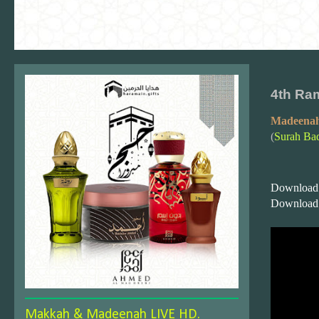
4th Ra
Madeenah
(
Surah Ba
Download
Download
Makkah & Madeenah LIVE HD.