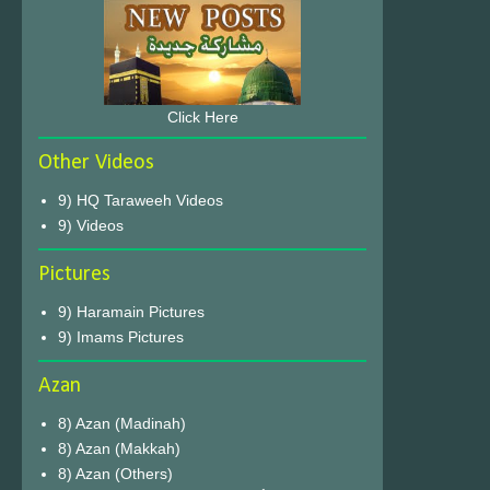
Click Here
Other Videos
9) HQ Taraweeh Videos
9) Videos
Pictures
9) Haramain Pictures
9) Imams Pictures
Azan
8) Azan (Madinah)
8) Azan (Makkah)
8) Azan (Others)