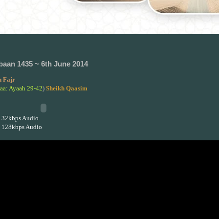
baan 1435 ~ 6th June 2014
 Fajr
saa: Ayaah 29-42
)
Sheikh Qaasim
 32kbps Audio
 128kbps Audio