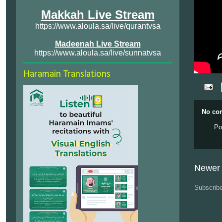
Makkah Live Stream
https://www.aloula.sa/live/qurantvsa
Madeenah Live Stream
https://www.aloula.sa/live/sunnatvsa
Haramain Translations
No co
Po
Newer 
Subscrib