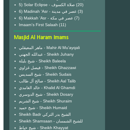
(20)
6) Madinah 'Asr - عصر في مدينة
(3)
6) Makkah 'Asr - عصر في مكة
(7)
Imaam's First Salaah
(11)
Masjid Al Haram Imams
ماهر المعيقلي - Mahir Al Mu'ayqali
عبدالله الجهني - Sheikh Juhany
شيخ بليلة - Sheikh Baleela
فيصل غزاوي - Sheikh Ghazzawi
شيخ السديس - Sheikh Sudais
صالح آل طالب - Sheikh Aal Talib
خالد الغامدي - Khalid Al Ghamdi
شيخ الدوسري - Sheikh Dosary
شيخ الشريم - Sheikh Shuraim
شيخ حميد - Sheikh Humaid
Sheikh Badr الشيخ بدر التركي
Sheikh Shamsaan - للشيخ الشمسان
شيخ خياط - Sheikh Khayyat