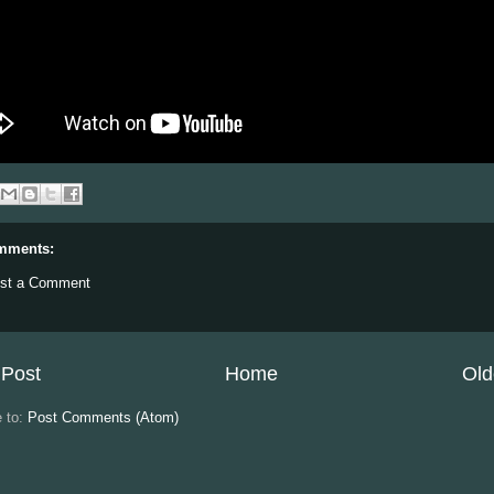
mments:
st a Comment
Post
Home
Old
e to:
Post Comments (Atom)