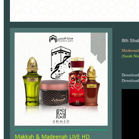
8th Sha
Madeenah
(
Surah Ni
Download
Download
Makkah & Madeenah LIVE HD.