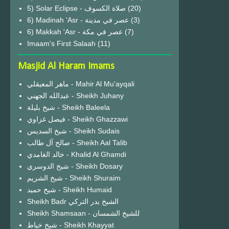
(20)
6) Madinah 'Asr - عصر في مدينة
(3)
6) Makkah 'Asr - عصر في مكة
(7)
Imaam's First Salaah
(11)
Masjid Al Haram Imams
ماهر المعيقلي - Mahir Al Mu'ayqali
عبدالله الجهني - Sheikh Juhany
شيخ بليلة - Sheikh Baleela
فيصل غزاوي - Sheikh Ghazzawi
شيخ السديس - Sheikh Sudais
صالح آل طالب - Sheikh Aal Talib
خالد الغامدي - Khalid Al Ghamdi
شيخ الدوسري - Sheikh Dosary
شيخ الشريم - Sheikh Shuraim
شيخ حميد - Sheikh Humaid
Sheikh Badr الشيخ بدر التركي
Sheikh Shamsaan - للشيخ الشمسان
شيخ خياط - Sheikh Khayyat