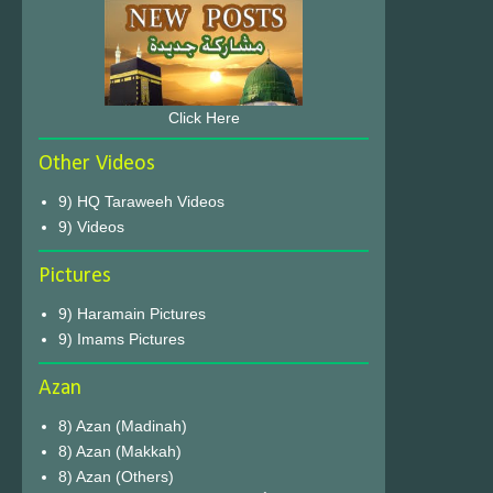
Click Here
Other Videos
9) HQ Taraweeh Videos
9) Videos
Pictures
9) Haramain Pictures
9) Imams Pictures
Azan
8) Azan (Madinah)
8) Azan (Makkah)
8) Azan (Others)