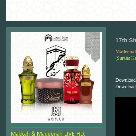
17th S
Madeenah
(
Surahs Ka
Download
Download
Makkah & Madeenah LIVE HD.