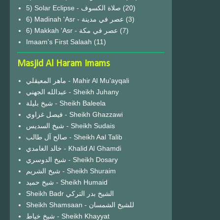
(20)
6) Madinah 'Asr - عصر في مدينة
(3)
6) Makkah 'Asr - عصر في مكة
(7)
Imaam's First Salaah
(11)
Masjid Al Haram Imams
ماهر المعيقلي - Mahir Al Mu'ayqali
عبدالله الجهني - Sheikh Juhany
شيخ بليلة - Sheikh Baleela
فيصل غزاوي - Sheikh Ghazzawi
شيخ السديس - Sheikh Sudais
صالح آل طالب - Sheikh Aal Talib
خالد الغامدي - Khalid Al Ghamdi
شيخ الدوسري - Sheikh Dosary
شيخ الشريم - Sheikh Shuraim
شيخ حميد - Sheikh Humaid
Sheikh Badr الشيخ بدر التركي
Sheikh Shamsaan - للشيخ الشمسان
شيخ خياط - Sheikh Khayyat