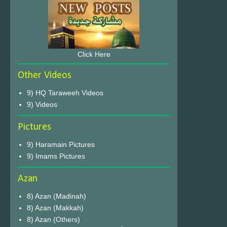
Click Here
Other Videos
9) HQ Taraweeh Videos
9) Videos
Pictures
9) Haramain Pictures
9) Imams Pictures
Azan
8) Azan (Madinah)
8) Azan (Makkah)
8) Azan (Others)