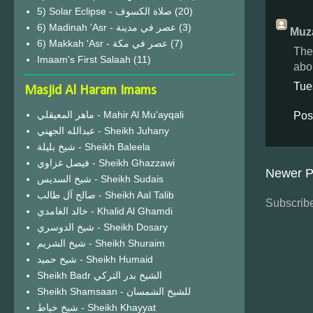
(20)
6) Madinah 'Asr - عصر في مدينة
(3)
Muza
6) Makkah 'Asr - عصر في مكة
(7)
The
Imaam's First Salaah
(11)
abou
Tue
Masjid Al Haram Imams
ماهر المعيقلي - Mahir Al Mu'ayqali
Pos
عبدالله الجهني - Sheikh Juhany
شيخ بليلة - Sheikh Baleela
فيصل غزاوي - Sheikh Ghazzawi
Newer P
شيخ السديس - Sheikh Sudais
صالح آل طالب - Sheikh Aal Talib
Subscribe
خالد الغامدي - Khalid Al Ghamdi
شيخ الدوسري - Sheikh Dosary
شيخ الشريم - Sheikh Shuraim
شيخ حميد - Sheikh Humaid
Sheikh Badr الشيخ بدر التركي
Sheikh Shamsaan - للشيخ الشمسان
شيخ خياط - Sheikh Khayyat