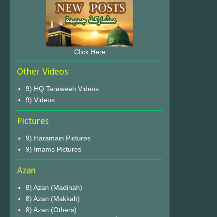
Click Here
Other Videos
9) HQ Taraweeh Videos
9) Videos
Pictures
9) Haramain Pictures
9) Imams Pictures
Azan
8) Azan (Madinah)
8) Azan (Makkah)
8) Azan (Others)