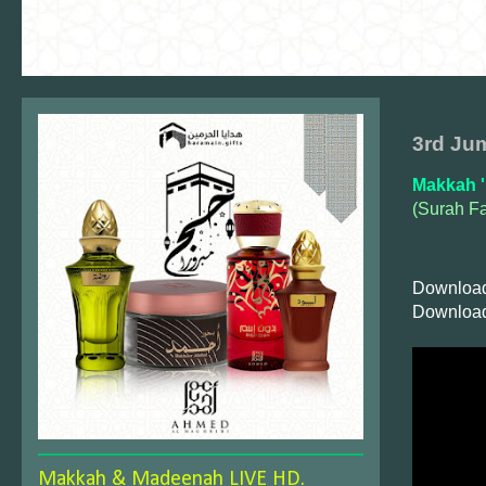
3rd Jum
Makkah '
(Surah Fa
Download
Download
Makkah & Madeenah LIVE HD.