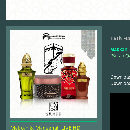
15th R
Makkah '
(Surah Q
Download
Download
Makkah & Madeenah LIVE HD.