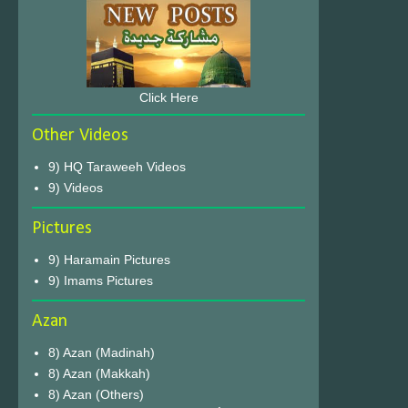
Click Here
Other Videos
9) HQ Taraweeh Videos
9) Videos
Pictures
9) Haramain Pictures
9) Imams Pictures
Azan
8) Azan (Madinah)
8) Azan (Makkah)
8) Azan (Others)