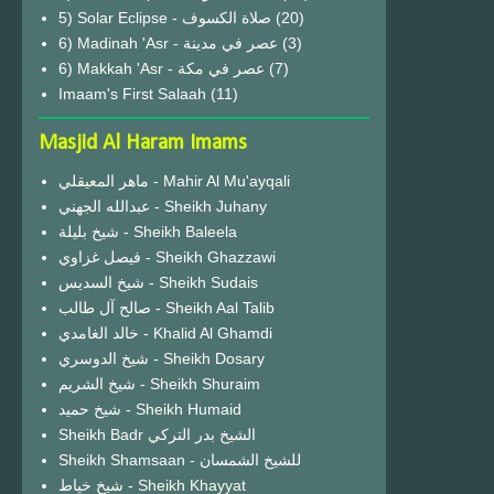
(20)
6) Madinah 'Asr - عصر في مدينة
(3)
6) Makkah 'Asr - عصر في مكة
(7)
Imaam's First Salaah
(11)
Masjid Al Haram Imams
ماهر المعيقلي - Mahir Al Mu'ayqali
عبدالله الجهني - Sheikh Juhany
شيخ بليلة - Sheikh Baleela
فيصل غزاوي - Sheikh Ghazzawi
شيخ السديس - Sheikh Sudais
صالح آل طالب - Sheikh Aal Talib
خالد الغامدي - Khalid Al Ghamdi
شيخ الدوسري - Sheikh Dosary
شيخ الشريم - Sheikh Shuraim
شيخ حميد - Sheikh Humaid
Sheikh Badr الشيخ بدر التركي
Sheikh Shamsaan - للشيخ الشمسان
شيخ خياط - Sheikh Khayyat