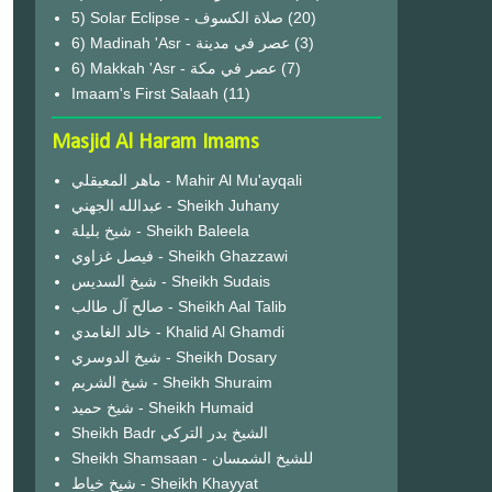
(20)
6) Madinah 'Asr - عصر في مدينة
(3)
6) Makkah 'Asr - عصر في مكة
(7)
Imaam's First Salaah
(11)
Masjid Al Haram Imams
ماهر المعيقلي - Mahir Al Mu'ayqali
عبدالله الجهني - Sheikh Juhany
شيخ بليلة - Sheikh Baleela
فيصل غزاوي - Sheikh Ghazzawi
شيخ السديس - Sheikh Sudais
صالح آل طالب - Sheikh Aal Talib
خالد الغامدي - Khalid Al Ghamdi
شيخ الدوسري - Sheikh Dosary
شيخ الشريم - Sheikh Shuraim
شيخ حميد - Sheikh Humaid
Sheikh Badr الشيخ بدر التركي
Sheikh Shamsaan - للشيخ الشمسان
شيخ خياط - Sheikh Khayyat