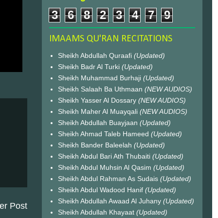
3
6
8
2
3
4
7
9
IMAAMS QU'RAN RECITATIONS
Sheikh Abdullah Quraafi
(Updated)
Sheikh Badr Al Turki
(Updated)
Sheikh Muhammad Burhaji
(Updated)
Sheikh Salaah Ba Uthmaan
(NEW AUDIOS)
Sheikh Yasser Al Dossary
(NEW AUDIOS)
Sheikh Maher Al Muayqali
(NEW AUDIOS)
Sheikh Abdullah Buayjaan
(Updated)
Sheikh Ahmad Taleb Hameed
(Updated)
Sheikh Bander Baleelah
(Updated)
Sheikh Abdul Bari Ath Thubaiti
(Updated)
Sheikh Abdul Muhsin Al Qasim
(Updated)
Sheikh Abdul Rahman As Sudais
(Updated)
Sheikh Abdul Wadood Hanif
(Updated)
Sheikh Abdullah Awaad Al Juhany
(Updated)
er Post
Sheikh Abdullah Khayaat
(Updated)