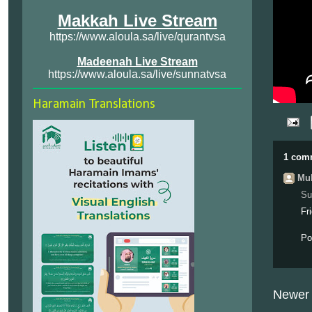
Makkah Live Stream
https://www.aloula.sa/live/qurantvsa
Madeenah Live Stream
https://www.aloula.sa/live/sunnatvsa
Haramain Translations
1 com
Muh
Su
Fr
Po
Newer 