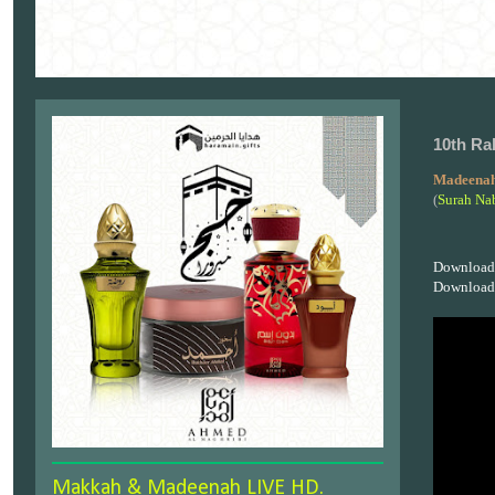
10th Ra
Madeenah
(
Surah Na
Download
Download
Makkah & Madeenah LIVE HD.