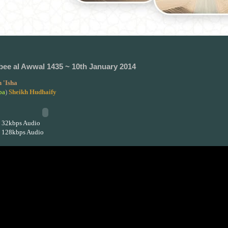
bee al Awwal 1435 ~ 10th January 2014
 'Isha
ba
)
Sheikh Hudhaify
 32kbps Audio
 128kbps Audio