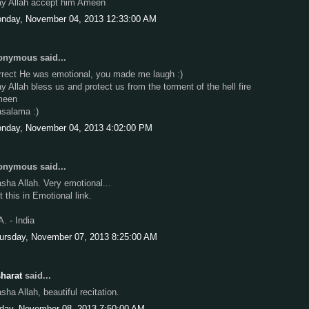
y Allah accept him Ameen
nday, November 04, 2013 12:33:00 AM
nymous said...
rrect He was emotional, you made me laugh :)
y Allah bless us and protect us from the torment of the hell fire
meen
salama :)
nday, November 04, 2013 4:02:00 PM
nymous said...
sha Allah. Very emotional...
t this in Emotional link.
A. - India
ursday, November 07, 2013 8:25:00 AM
harat
said...
sha Allah, beautiful recitation.
iday, November 08, 2013 7:50:00 AM