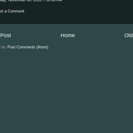
st a Comment
Post
Home
Old
e to:
Post Comments (Atom)