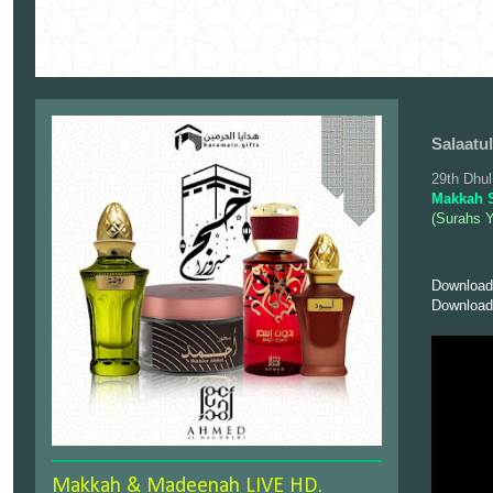
Salaatu
29th Dhul
Makkah S
(Surahs Y
Download
Download
Makkah & Madeenah LIVE HD.