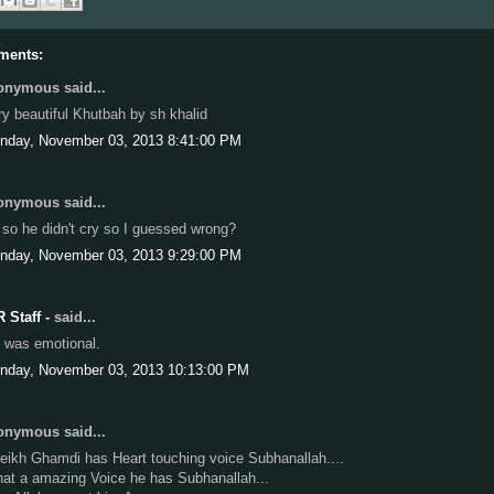
ments:
nymous said...
ry beautiful Khutbah by sh khalid
nday, November 03, 2013 8:41:00 PM
nymous said...
 so he didn't cry so I guessed wrong?
nday, November 03, 2013 9:29:00 PM
R Staff -
said...
 was emotional.
nday, November 03, 2013 10:13:00 PM
nymous said...
eikh Ghamdi has Heart touching voice Subhanallah....
at a amazing Voice he has Subhanallah...