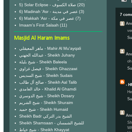
(20)
6) Madinah 'Asr - عصر في مدينة
(3)
7 com
6) Makkah 'Asr - عصر في مكة
(7)
Ano
Imaam's First Salaah
(11)
ve
Masjid Al Haram Imams
Su
ماهر المعيقلي - Mahir Al Mu'ayqali
Ano
عبدالله الجهني - Sheikh Juhany
oh
شيخ بليلة - Sheikh Baleela
Su
فيصل غزاوي - Sheikh Ghazzawi
شيخ السديس - Sheikh Sudais
صالح آل طالب - Sheikh Aal Talib
- H
خالد الغامدي - Khalid Al Ghamdi
He
شيخ الدوسري - Sheikh Dosary
Su
شيخ الشريم - Sheikh Shuraim
شيخ حميد - Sheikh Humaid
Ano
Sheikh Badr الشيخ بدر التركي
Sh
Sheikh Shamsaan - للشيخ الشمسان
Wh
شيخ خياط - Sheikh Khayyat