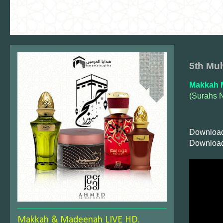
5th Mu
Makkah 
(Surahs 
Download
Download
Makkah & Madeenah LIVE HD.