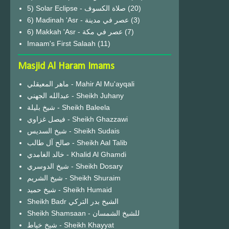
(20)
6) Madinah 'Asr - عصر في مدينة
(3)
6) Makkah 'Asr - عصر في مكة
(7)
Imaam's First Salaah
(11)
Masjid Al Haram Imams
ماهر المعيقلي - Mahir Al Mu'ayqali
عبدالله الجهني - Sheikh Juhany
شيخ بليلة - Sheikh Baleela
فيصل غزاوي - Sheikh Ghazzawi
شيخ السديس - Sheikh Sudais
صالح آل طالب - Sheikh Aal Talib
خالد الغامدي - Khalid Al Ghamdi
شيخ الدوسري - Sheikh Dosary
شيخ الشريم - Sheikh Shuraim
شيخ حميد - Sheikh Humaid
Sheikh Badr الشيخ بدر التركي
Sheikh Shamsaan - للشيخ الشمسان
شيخ خياط - Sheikh Khayyat