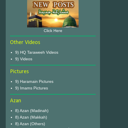
Click Here
Other Videos
9) HQ Taraweeh Videos
9) Videos
Pictures
9) Haramain Pictures
9) Imams Pictures
Azan
8) Azan (Madinah)
8) Azan (Makkah)
8) Azan (Others)