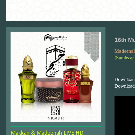
16th M
Madeenah
(
Surahs ar
Download
Download
Makkah & Madeenah LIVE HD.