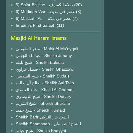
(20)
6) Madinah 'Asr - عصر في مدينة
(3)
6) Makkah 'Asr - عصر في مكة
(7)
Imaam's First Salaah
(11)
Masjid Al Haram Imams
ماهر المعيقلي - Mahir Al Mu'ayqali
عبدالله الجهني - Sheikh Juhany
شيخ بليلة - Sheikh Baleela
فيصل غزاوي - Sheikh Ghazzawi
شيخ السديس - Sheikh Sudais
صالح آل طالب - Sheikh Aal Talib
خالد الغامدي - Khalid Al Ghamdi
شيخ الدوسري - Sheikh Dosary
شيخ الشريم - Sheikh Shuraim
شيخ حميد - Sheikh Humaid
Sheikh Badr الشيخ بدر التركي
Sheikh Shamsaan - للشيخ الشمسان
شيخ خياط - Sheikh Khayyat