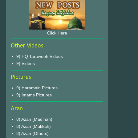
Click Here
Other Videos
9) HQ Taraweeh Videos
9) Videos
Pictures
9) Haramain Pictures
9) Imams Pictures
Azan
8) Azan (Madinah)
8) Azan (Makkah)
8) Azan (Others)