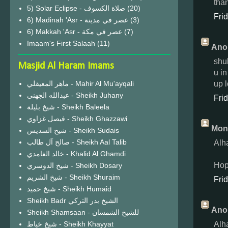
than
(20)
Fri
6) Madinah 'Asr - عصر في مدينة
(3)
6) Makkah 'Asr - عصر في مكة
(7)
Imaam's First Salaah
(11)
Ano
shu
Masjid Al Haram Imams
u i
up 
ماهر المعيقلي - Mahir Al Mu'ayqali
عبدالله الجهني - Sheikh Juhany
Fri
شيخ بليلة - Sheikh Baleela
فيصل غزاوي - Sheikh Ghazzawi
Monz
شيخ السديس - Sheikh Sudais
صالح آل طالب - Sheikh Aal Talib
Alh
خالد الغامدي - Khalid Al Ghamdi
Hop
شيخ الدوسري - Sheikh Dosary
شيخ الشريم - Sheikh Shuraim
Fri
شيخ حميد - Sheikh Humaid
Sheikh Badr الشيخ بدر التركي
Ano
Sheikh Shamsaan - للشيخ الشمسان
Alh
شيخ خياط - Sheikh Khayyat