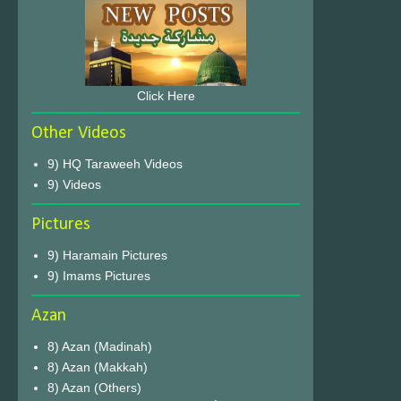
Click Here
Other Videos
9) HQ Taraweeh Videos
9) Videos
Pictures
9) Haramain Pictures
9) Imams Pictures
Azan
8) Azan (Madinah)
8) Azan (Makkah)
8) Azan (Others)