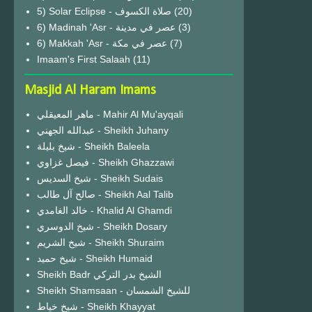
(20)
6) Madinah 'Asr - عصر في مدينة
(3)
6) Makkah 'Asr - عصر في مكة
(7)
Imaam's First Salaah
(11)
Masjid Al Haram Imams
ماهر المعيقلي - Mahir Al Mu'ayqali
عبدالله الجهني - Sheikh Juhany
شيخ بليلة - Sheikh Baleela
فيصل غزاوي - Sheikh Ghazzawi
شيخ السديس - Sheikh Sudais
صالح آل طالب - Sheikh Aal Talib
خالد الغامدي - Khalid Al Ghamdi
شيخ الدوسري - Sheikh Dosary
شيخ الشريم - Sheikh Shuraim
شيخ حميد - Sheikh Humaid
Sheikh Badr الشيخ بدر التركي
Sheikh Shamsaan - للشيخ الشمسان
شيخ خياط - Sheikh Khayyat