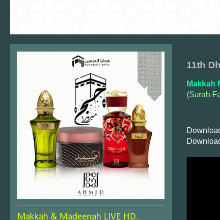
11th D
Makkah 
(Surah Fa
Download
Download
Makkah & Madeenah LIVE HD.