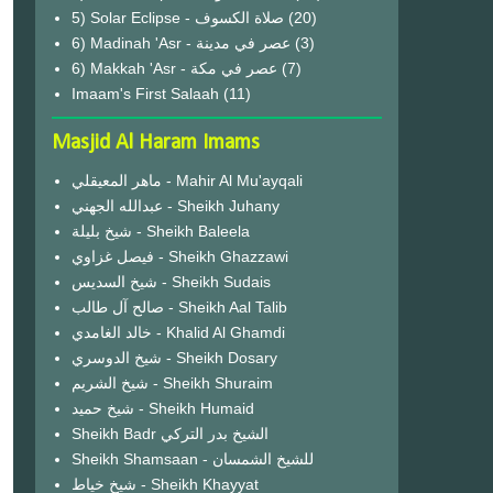
(20)
6) Madinah 'Asr - عصر في مدينة
(3)
6) Makkah 'Asr - عصر في مكة
(7)
Imaam's First Salaah
(11)
Masjid Al Haram Imams
ماهر المعيقلي - Mahir Al Mu'ayqali
عبدالله الجهني - Sheikh Juhany
شيخ بليلة - Sheikh Baleela
فيصل غزاوي - Sheikh Ghazzawi
شيخ السديس - Sheikh Sudais
صالح آل طالب - Sheikh Aal Talib
خالد الغامدي - Khalid Al Ghamdi
شيخ الدوسري - Sheikh Dosary
شيخ الشريم - Sheikh Shuraim
شيخ حميد - Sheikh Humaid
Sheikh Badr الشيخ بدر التركي
Sheikh Shamsaan - للشيخ الشمسان
شيخ خياط - Sheikh Khayyat