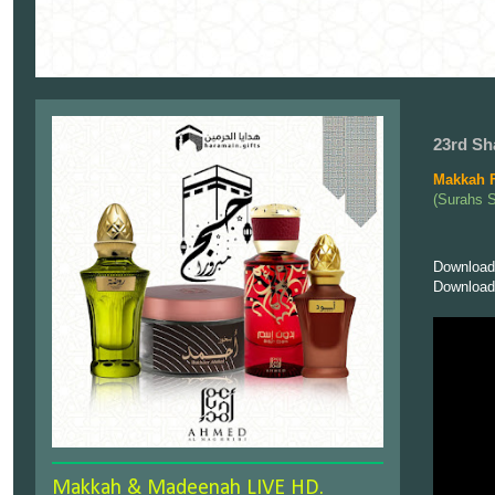
23rd Sh
Makkah F
(Surahs 
Download
Download
Makkah & Madeenah LIVE HD.