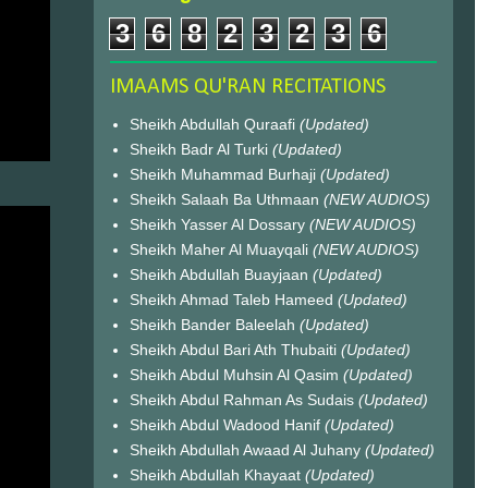
3
6
8
2
3
2
3
6
IMAAMS QU'RAN RECITATIONS
Sheikh Abdullah Quraafi
(Updated)
Sheikh Badr Al Turki
(Updated)
Sheikh Muhammad Burhaji
(Updated)
Sheikh Salaah Ba Uthmaan
(NEW AUDIOS)
Sheikh Yasser Al Dossary
(NEW AUDIOS)
Sheikh Maher Al Muayqali
(NEW AUDIOS)
Sheikh Abdullah Buayjaan
(Updated)
Sheikh Ahmad Taleb Hameed
(Updated)
Sheikh Bander Baleelah
(Updated)
Sheikh Abdul Bari Ath Thubaiti
(Updated)
Sheikh Abdul Muhsin Al Qasim
(Updated)
Sheikh Abdul Rahman As Sudais
(Updated)
Sheikh Abdul Wadood Hanif
(Updated)
Sheikh Abdullah Awaad Al Juhany
(Updated)
Sheikh Abdullah Khayaat
(Updated)