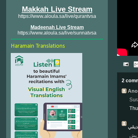
Makkah Live Stream
https://www.aloula.sa/live/qurantvsa
Madeenah Live Stream
https://www.aloula.sa/live/sunnatvsa
Haramain Translations
2 com
Ano
Sur
Thu
ريش