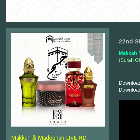
22nd S
Makkah 
(Surah Gh
Download
Download
Makkah & Madeenah LIVE HD.