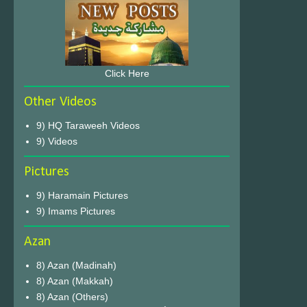
Click Here
Other Videos
9) HQ Taraweeh Videos
9) Videos
Pictures
9) Haramain Pictures
9) Imams Pictures
Azan
8) Azan (Madinah)
8) Azan (Makkah)
8) Azan (Others)