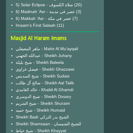
(20)
6) Madinah 'Asr - عصر في مدينة
(3)
6) Makkah 'Asr - عصر في مكة
(7)
Imaam's First Salaah
(11)
Masjid Al Haram Imams
ماهر المعيقلي - Mahir Al Mu'ayqali
عبدالله الجهني - Sheikh Juhany
شيخ بليلة - Sheikh Baleela
فيصل غزاوي - Sheikh Ghazzawi
شيخ السديس - Sheikh Sudais
صالح آل طالب - Sheikh Aal Talib
خالد الغامدي - Khalid Al Ghamdi
شيخ الدوسري - Sheikh Dosary
شيخ الشريم - Sheikh Shuraim
شيخ حميد - Sheikh Humaid
Sheikh Badr الشيخ بدر التركي
Sheikh Shamsaan - للشيخ الشمسان
شيخ خياط - Sheikh Khayyat