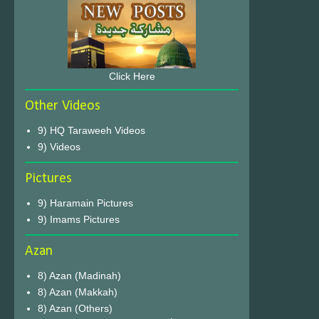
Click Here
Other Videos
9) HQ Taraweeh Videos
9) Videos
Pictures
9) Haramain Pictures
9) Imams Pictures
Azan
8) Azan (Madinah)
8) Azan (Makkah)
8) Azan (Others)