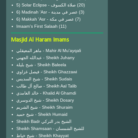
(20)
6) Madinah 'Asr - عصر في مدينة
(3)
6) Makkah 'Asr - عصر في مكة
(7)
Imaam's First Salaah
(11)
Masjid Al Haram Imams
ماهر المعيقلي - Mahir Al Mu'ayqali
عبدالله الجهني - Sheikh Juhany
شيخ بليلة - Sheikh Baleela
فيصل غزاوي - Sheikh Ghazzawi
شيخ السديس - Sheikh Sudais
صالح آل طالب - Sheikh Aal Talib
خالد الغامدي - Khalid Al Ghamdi
شيخ الدوسري - Sheikh Dosary
شيخ الشريم - Sheikh Shuraim
شيخ حميد - Sheikh Humaid
Sheikh Badr الشيخ بدر التركي
Sheikh Shamsaan - للشيخ الشمسان
شيخ خياط - Sheikh Khayyat