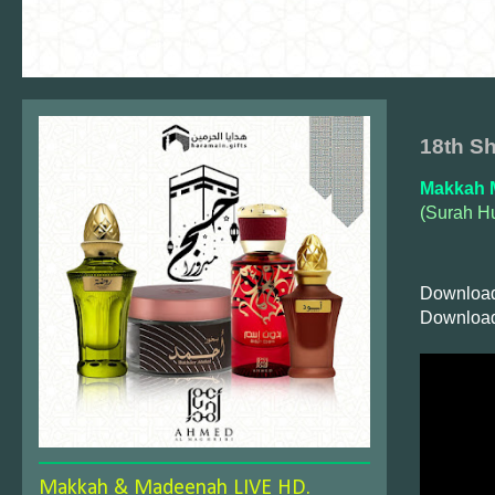
18th S
Makkah 
(Surah Hu
Download
Download
Makkah & Madeenah LIVE HD.