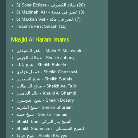
(20)
6) Madinah 'Asr - عصر في مدينة
(3)
6) Makkah 'Asr - عصر في مكة
(7)
Imaam's First Salaah
(11)
Masjid Al Haram Imams
ماهر المعيقلي - Mahir Al Mu'ayqali
عبدالله الجهني - Sheikh Juhany
شيخ بليلة - Sheikh Baleela
فيصل غزاوي - Sheikh Ghazzawi
شيخ السديس - Sheikh Sudais
صالح آل طالب - Sheikh Aal Talib
خالد الغامدي - Khalid Al Ghamdi
شيخ الدوسري - Sheikh Dosary
شيخ الشريم - Sheikh Shuraim
شيخ حميد - Sheikh Humaid
Sheikh Badr الشيخ بدر التركي
Sheikh Shamsaan - للشيخ الشمسان
شيخ خياط - Sheikh Khayyat