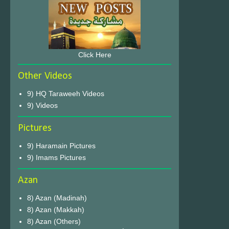
Click Here
Other Videos
9) HQ Taraweeh Videos
9) Videos
Pictures
9) Haramain Pictures
9) Imams Pictures
Azan
8) Azan (Madinah)
8) Azan (Makkah)
8) Azan (Others)