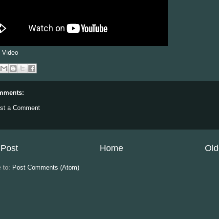
 Video
mments:
st a Comment
Post
Home
Old
e to:
Post Comments (Atom)