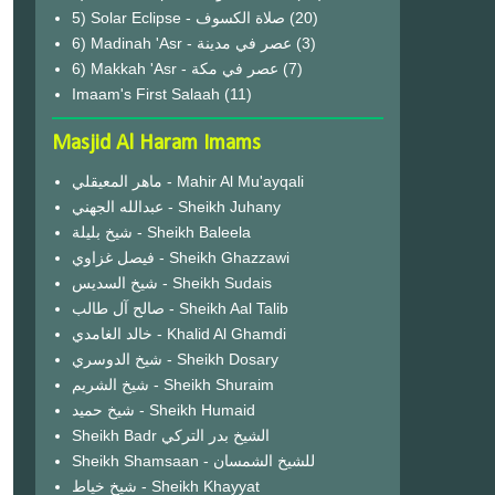
(20)
6) Madinah 'Asr - عصر في مدينة
(3)
6) Makkah 'Asr - عصر في مكة
(7)
Imaam's First Salaah
(11)
Masjid Al Haram Imams
ماهر المعيقلي - Mahir Al Mu'ayqali
عبدالله الجهني - Sheikh Juhany
شيخ بليلة - Sheikh Baleela
فيصل غزاوي - Sheikh Ghazzawi
شيخ السديس - Sheikh Sudais
صالح آل طالب - Sheikh Aal Talib
خالد الغامدي - Khalid Al Ghamdi
شيخ الدوسري - Sheikh Dosary
شيخ الشريم - Sheikh Shuraim
شيخ حميد - Sheikh Humaid
Sheikh Badr الشيخ بدر التركي
Sheikh Shamsaan - للشيخ الشمسان
شيخ خياط - Sheikh Khayyat