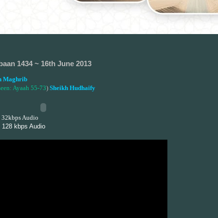
baan 1434 ~ 16th June 2013
 Maghrib
seen: Ayaah 55-73
)
Sheikh Hudhaify
 32kbps Audio
 128 kbps Audio