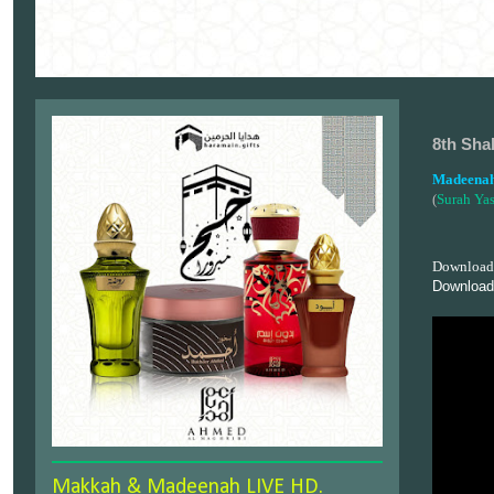
8th Sha
Madeenah
(
Surah Ya
Download
Download
Makkah & Madeenah LIVE HD.