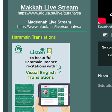
Makkah Live Stream
https://www.aloula.sa/live/qurantvsa
Madeenah Live Stream
https://www.aloula.sa/live/sunnatvsa
Download
Haramain Translations
No co
Po
Newer 
Subscrib