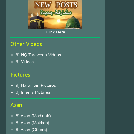
Click Here
Other Videos
9) HQ Taraweeh Videos
9) Videos
Pictures
9) Haramain Pictures
9) Imams Pictures
Azan
8) Azan (Madinah)
8) Azan (Makkah)
8) Azan (Others)