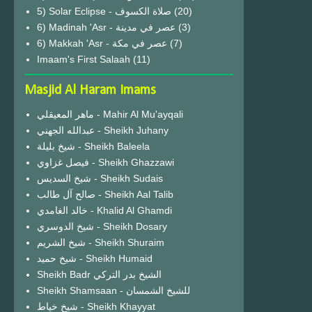
(20)
6) Madinah 'Asr - عصر في مدينة
(3)
6) Makkah 'Asr - عصر في مكة
(7)
Imaam's First Salaah
(11)
Masjid Al Haram Imams
ماهر المعيقلي - Mahir Al Mu'ayqali
عبدالله الجهني - Sheikh Juhany
شيخ بليلة - Sheikh Baleela
فيصل غزاوي - Sheikh Ghazzawi
شيخ السديس - Sheikh Sudais
صالح آل طالب - Sheikh Aal Talib
خالد الغامدي - Khalid Al Ghamdi
شيخ الدوسري - Sheikh Dosary
شيخ الشريم - Sheikh Shuraim
شيخ حميد - Sheikh Humaid
Sheikh Badr الشيخ بدر التركي
Sheikh Shamsaan - للشيخ الشمسان
شيخ خياط - Sheikh Khayyat