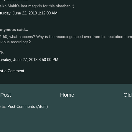
eikh Mahir's last maghrib for this shaaban :(
turday, June 22, 2013 1:12:00 AM
nymous said...
 1:50, what happens? Why is the recordingstaped over from his recitation from
evious recordings?
YK
ursday, June 27, 2013 8:50:00 PM
st a Comment
Post
Home
Old
e to:
Post Comments (Atom)