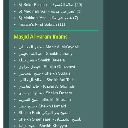
(20)
6) Madinah 'Asr - عصر في مدينة
(3)
6) Makkah 'Asr - عصر في مكة
(7)
Imaam's First Salaah
(11)
Masjid Al Haram Imams
ماهر المعيقلي - Mahir Al Mu'ayqali
عبدالله الجهني - Sheikh Juhany
شيخ بليلة - Sheikh Baleela
فيصل غزاوي - Sheikh Ghazzawi
شيخ السديس - Sheikh Sudais
صالح آل طالب - Sheikh Aal Talib
خالد الغامدي - Khalid Al Ghamdi
شيخ الدوسري - Sheikh Dosary
شيخ الشريم - Sheikh Shuraim
شيخ حميد - Sheikh Humaid
Sheikh Badr الشيخ بدر التركي
Sheikh Shamsaan - للشيخ الشمسان
شيخ خياط - Sheikh Khayyat