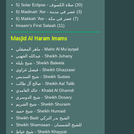
(20)
6) Madinah 'Asr - عصر في مدينة
(3)
6) Makkah 'Asr - عصر في مكة
(7)
Imaam's First Salaah
(11)
Masjid Al Haram Imams
ماهر المعيقلي - Mahir Al Mu'ayqali
عبدالله الجهني - Sheikh Juhany
شيخ بليلة - Sheikh Baleela
فيصل غزاوي - Sheikh Ghazzawi
شيخ السديس - Sheikh Sudais
صالح آل طالب - Sheikh Aal Talib
خالد الغامدي - Khalid Al Ghamdi
شيخ الدوسري - Sheikh Dosary
شيخ الشريم - Sheikh Shuraim
شيخ حميد - Sheikh Humaid
Sheikh Badr الشيخ بدر التركي
Sheikh Shamsaan - للشيخ الشمسان
شيخ خياط - Sheikh Khayyat