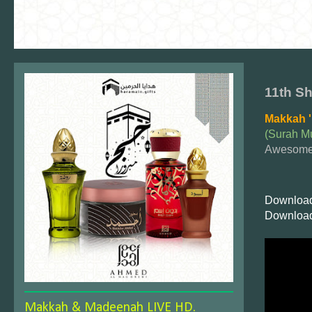
11th S
Makkah '
(Surah M
Awesom
Download
Download
Makkah & Madeenah LIVE HD.