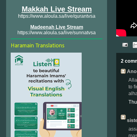
Makkah Live Stream
https://www.aloula.sa/live/qurantvsa
Madeenah Live Stream
https://www.aloula.sa/live/sunnatvsa
Haramain Translations
2 com
Ano
All
to 
alh
Thu
sist
ass
mas