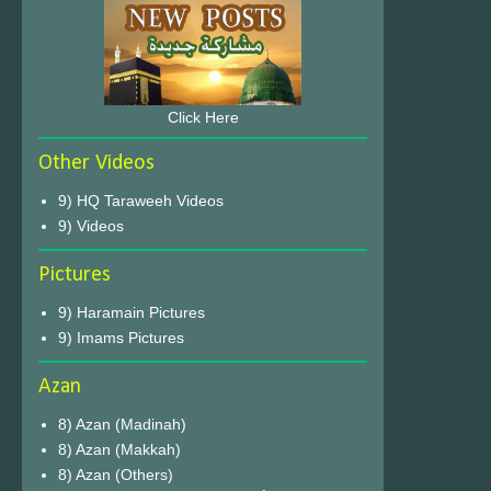
Click Here
Other Videos
9) HQ Taraweeh Videos
9) Videos
Pictures
9) Haramain Pictures
9) Imams Pictures
Azan
8) Azan (Madinah)
8) Azan (Makkah)
8) Azan (Others)